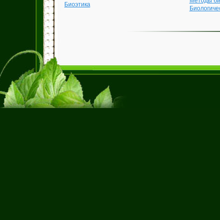
Методы би
Биоэтика
Биологиче