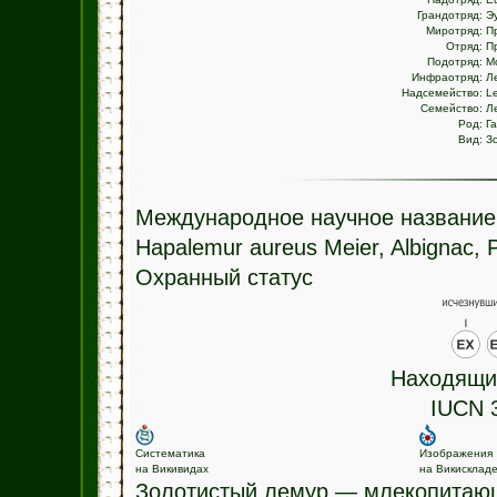
Грандотряд:
Э
Миротряд:
П
Отряд:
П
Подотряд:
М
Инфраотряд:
Л
Надсемейство:
L
Семейство:
Л
Род:
Г
Вид:
З
Международное научное название
Hapalemur aureus Meier, Albignac, 
Охранный статус
Находящие
IUCN 3
Систематика
Изображения
на Викивидах
на Викисклад
Золотистый лемур — млекопитающ