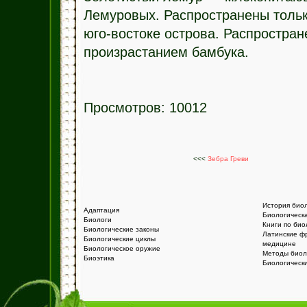
Лемуровых. Распространены тольк
юго-востоке острова. Распростран
произрастанием бамбука.
Просмотров: 10012
<<<
Зебра Греви
История био
Адаптация
Биологическ
Биологи
Книги по био
Биологические законы
Латинские ф
Биологические циклы
медицине
Биологическое оружие
Методы биол
Биоэтика
Биологическ