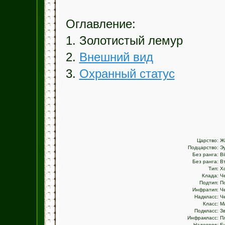
Оглавление:
1. Золотистый лемур
2.
Внешний вид
3.
Охранный статус
Царство:
Ж
Подцарство:
Э
Без ранга:
Bi
Без ранга:
В
Тип:
Х
Клада:
Ч
Подтип:
П
Инфратип:
Ч
Надкласс:
Ч
Класс:
М
Подкласс:
З
Инфракласс:
П
Надотряд:
Eu