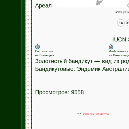
Ареал
О
IUCN 3
Систематика
Изображения
на Викивидах
на Викисклад
Золотистый бандикут — вид из ро
Бандикутовые. Эндемик Австрали
Просмотров: 9558
<<<
Золотистая сипуха