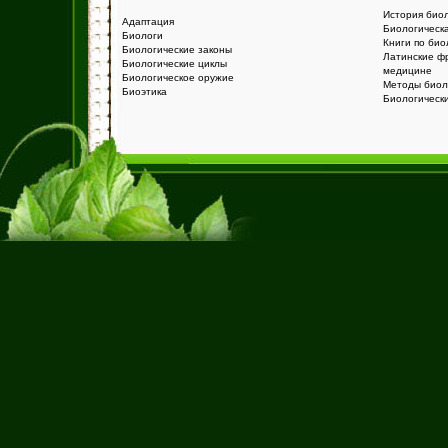
История био
Адаптация
Биологическ
Биологи
Книги по био
Биологические законы
Латинские ф
Биологические циклы
медицине
Биологическое оружие
Методы биол
Биоэтика
Биологическ