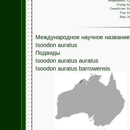
Инфракласс:
С
Отряд:
Б
Семейство:
Б
Род:
К
Вид:
З
Международное научное название
Isoodon auratus
Подвиды
Isoodon auratus auratus
Isoodon auratus barrowensis