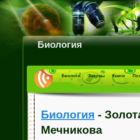
Биология
Биологи
Законы
Книги
По
Биология
- Золот
Мечникова