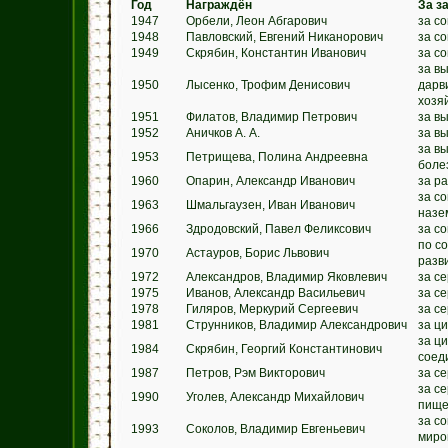
Год
Награждён
За з
1947
Орбели, Леон Абгарович
за с
1948
Павловский, Евгений Никанорович
за с
1949
Скрябин, Константин Иванович
за с
за в
1950
Лысенко, Трофим Денисович
дарв
хозя
1951
Филатов, Владимир Петрович
за в
1952
Аничков А. А.
за в
за в
1953
Петрищева, Полина Андреевна
боле
1960
Опарин, Александр Иванович
за р
за с
1963
Шмальгаузен, Иван Иванович
назе
1966
Здродовский, Павел Феликсович
за с
по с
1970
Астауров, Борис Львович
разв
1972
Александров, Владимир Яковлевич
за с
1975
Иванов, Александр Васильевич
за с
1978
Гиляров, Меркурий Сергеевич
за с
1981
Струнников, Владимир Александрович
за ц
за ц
1984
Скрябин, Георгий Константинович
соед
1987
Петров, Рэм Викторович
за с
за с
1990
Уголев, Александр Михайлович
пище
за с
1993
Соколов, Владимир Евгеньевич
миро