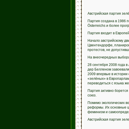
Австрийская партия зел
Партия создана в 1986 
Österreichs и более прог
Партия входит в Европе
Начало австрийскому дв
Цвентендорфе, планиров
протестов, не допустивш
На внеочередных выбора
28 сентября 2008 года в
дер Белленом завоевали 
2009 впервые в истории 
«зелёных» в Европарлам
переводиться с языка же
Партия активно борется 
союз.
Помимо экологических во
реформы. Их основные це
феминизм и самоопреде
Австрийская партия зел