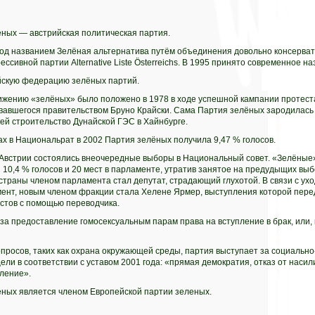
ёных — австрийская политическая партия.
под названием Зелёная альтернатива путём объединения довольно консервати
рессивной партии Alternative Liste Österreichs. В 1995 принято современное на
йскую федерацию зелёных партий.
ижению «зелёных» было положено в 1978 в ходе успешной кампании протест
авшегося правительством Бруно Крайски. Сама Партия зелёных зародилась 
ей строительство Дунайской ГЭС в Хайнбурге.
х в Национальрат в 2002 Партия зелёных получила 9,47 % голосов.
 Австрии состоялись внеочередные выборы в Национальный совет. «Зелёные»
10,4 % голосов и 20 мест в парламенте, утратив занятое на предудыщих выб
страны членом парламента стал депутат, страдающий глухотой. В связи с ухо
ент, новым членом фракции стала Хелене Ярмер, выступления которой пере
стов с помощью переводчика.
за предоставление гомосексуальным парам права на вступление в брак, или, 
просов, таких как охрана окружающей среды, партия выступает за социально
ли в соответствии с уставом 2001 года: «прямая демократия, отказ от насили
ление».
еных является членом Европейской партии зеленых.