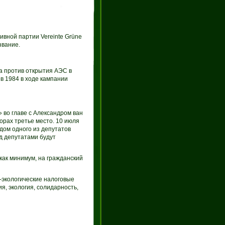
вной партии Vereinte Grüne
звание.
а против открытия АЭС в
в 1984 в ходе кампании
 во главе с Александром ван
орах третье место. 10 июля
дом одного из депутатов
д депутатами будут
как минимум, на гражданский
-экологические налоговые
я, экология, солидарность,