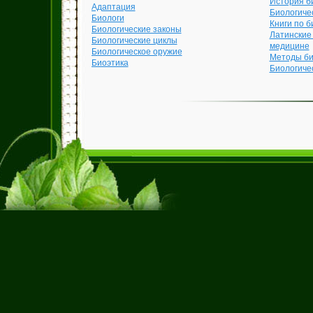
История б
Адаптация
Биологиче
Биологи
Книги по б
Биологические законы
Латинские
Биологические циклы
медицине
Биологическое оружие
Методы би
Биоэтика
Биологиче