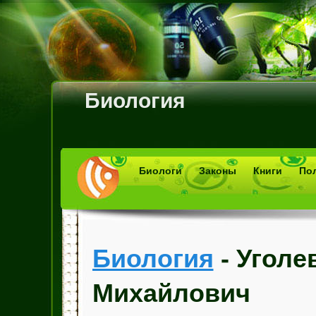
Биология
Биологи
Законы
Книги
По
Биология
- Уголе
Михайлович