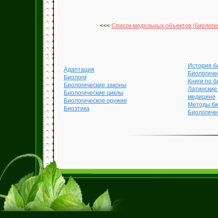
<<<
Список модельных объектов (биологи
История б
Адаптация
Биологиче
Биологи
Книги по б
Биологические законы
Латинские
Биологические циклы
медицине
Биологическое оружие
Методы би
Биоэтика
Биологиче