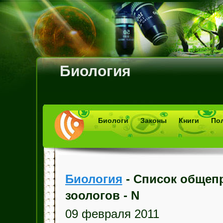
Биология
Биологи
Законы
Книги
По
Биология
- Список общеп
зоологов - N
09 февраля 2011