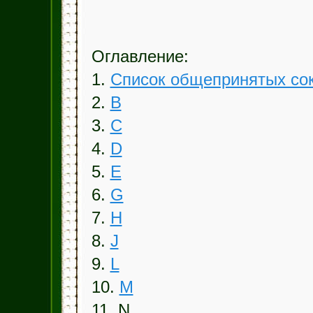
Оглавление:
1.
Список общепринятых со
2.
B
3.
C
4.
D
5.
E
6.
G
7.
H
8.
J
9.
L
10.
M
11. N