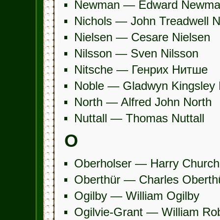
Newman — Edward Newma
Nichols — John Treadwell N
Nielsen — Cesare Nielsen
Nilsson — Sven Nilsson
Nitsche — Генрих Нитше
Noble — Gladwyn Kingsley 
North — Alfred John North
Nuttall — Thomas Nuttall
O
Oberholser — Harry Church
Oberthür — Charles Oberth
Ogilby — William Ogilby
Ogilvie-Grant — William Rob