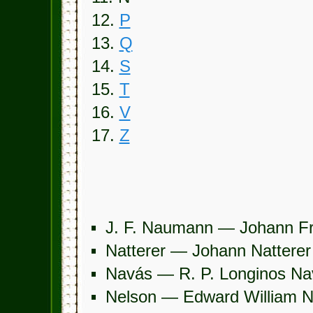
12.
P
13.
Q
14.
S
15.
T
16.
V
17.
Z
J. F. Naumann — Johann F
Natterer — Johann Natterer
Navás — R. P. Longinos Na
Nelson — Edward William N