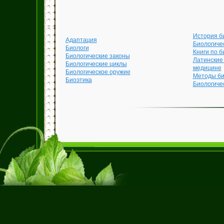
История б
Адаптация
Биологиче
Биологи
Книги по б
Биологические законы
Латинские
Биологические циклы
медицине
Биологическое оружие
Методы би
Биоэтика
Биологиче