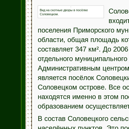
Солов
Вид на скотные дворы в посёлке
Соловецком.
входи
поселения Приморского мун
области, общая площадь ко
составляет 347 км². До 2006
отдельного муниципального 
Административным центром 
является посёлок Соловецк
Соловецком острове. Все о
находятся именно в этом п
образованием осуществляет
В состав Соловецкого сельс
населённых пунктов. Это по