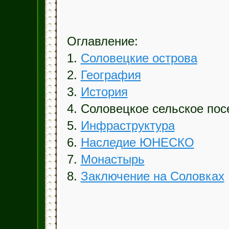
Оглавление:
1.
Соловецкие острова
2.
География
3.
История
4. Соловецкое сельское пос
5.
Инфраструктура
6.
Наследие ЮНЕСКО
7.
Монастырь
8.
Заключение на Соловках