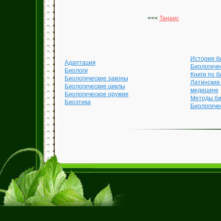
<<<
Танаис
История б
Адаптация
Биологиче
Биологи
Книги по б
Биологические законы
Латинские
Биологические циклы
медицине
Биологическое оружие
Методы би
Биоэтика
Биологиче