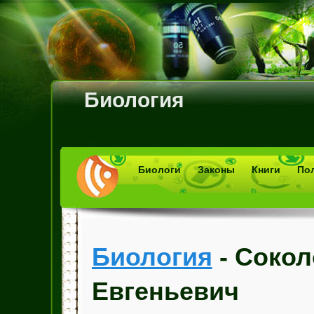
Биология
Биологи
Законы
Книги
По
Биология
- Сокол
Евгеньевич