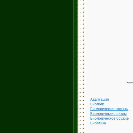
<<
Адаптация
Биологи
Биологические законы
Биологические циклы
Биологическое оружие
Биоэтика