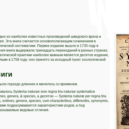
но из наиболее известных произведений шведского врача и
ея. Эта книга считается основополагающим сочинением в
ической систематики. Первое издание вышло в 1735 году в
нея книга выдержала тринадцать переизданий в разных странах;
атической практики наиболее важным является десятое издание,
льме в 1758 году: оно принято за исходный пункт зоологической
ниги
ыло гораздо длиннее и менялось со временем.
валось Systema naturae sive regna tria naturae systematice
dines, genera, & species, а десятое — Systema naturæ per regna tria
ordines, genera, species, cum characteribus, differentiis, synonymis,
иками подразумаваются характеристики родов, а под
азываемые видовые отличия.