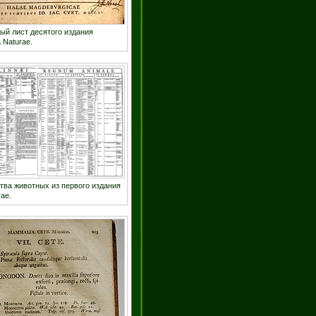
ый лист десятого издания
 Naturae.
тва животных из первого издания
ae.