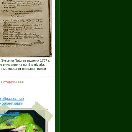
 Systema Naturae издания 1767 г.
 внимание на nomina trivialia,
ные слева от описания видов
 ботаники
>>>
е образование
е организации
я биологии
е процессы
иология)