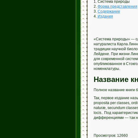
1. Система природы
2.
Форма представления
3.
Содержание
4.
Издания
«Система природы» — од
натуралиста Карла Линн
традиции научной биолог
Лейдене. При жизни Лин
для современной систем
опубликованное в Стокго
номенклатуры.
Название к
Полное название книги б
Так, первое издание назы
proposita per classes, or
naturæ, secundum classes, 
locis.. Под характерист
дифференциями — так н
Просмотров: 12660