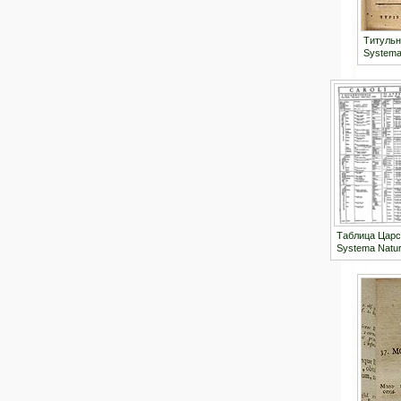
Титульн
Systema
Таблица Царс
Systema Natur