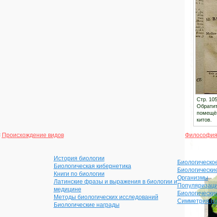
Стр. 105
Обратите
помещён
китов.
<
Происхождение видов
Философия
История биологии
Биологическо
Биологическая кибернетика
Биологически
Книги по биологии
Организмы
Латинские фразы и выражения в биологии и
Популяризаци
медицине
Биологически
Методы биологических исследований
Симметрия (б
Биологические награды