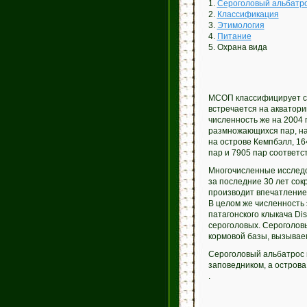
1.
Сероголовый альбатр
2.
Классификация
3.
Этимология
4.
Питание
5. Охрана вида
МСОП классифицирует се
встречается на акватори
численность же на 2004
размножающихся пар, на
на острове Кемпбэлл, 16
пар и 7905 пар соответс
Многочисленные исследо
за последние 30 лет сок
производит впечатление 
В целом же численность 
патагонского клыкача Di
сероголовых. Сероголов
кормовой базы, вызывае
Сероголовый альбатрос и
заповедником, а остров
.