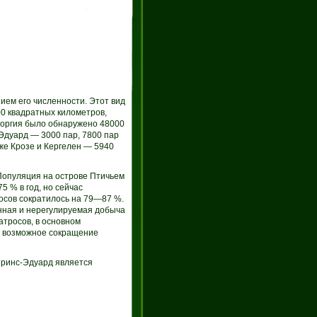
ием его численности. Этот вид
00 квадратных километров,
еоргия было обнаружено 48000
Эдуард — 3000 пар, 7800 пар
 же Крозе и Кергелен — 5940
Популяция на острове Птичьем
 % в год, но сейчас
осов сократилось на 79—87 %.
онная и нерегулируемая добыча
атросов, в основном
ь возможное сокращение
Принс-Эдуард является