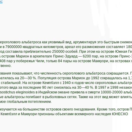
ос
роголового альбатроса как уязвимый вид, аргументируя это быстрым снижен
и в 79000000 квадратных километров, ареал его размножения составляет 18
 год составила приблизительно 250000 особей. При этом на острове Южная Г
 острове Марион в архипелаге Принс-Эдуард — 6200 пар, на острове Принс-
408 пар у побережья Чили, только 84 пары на острове Маккуори, на островах
твенно.
вания показывают, что численность сероголового альбатроса сокращается. 
ратилась на 20—30 %. Популяция острова Марион до 1992 сокращалась на 1,75
стабильной. На острове Кемпбэлл с 1940-х годов число сероголовых альбатр
этого вида за последние 90 лет снизилась на 30—40 %. В 1997 и 1998 незак
ssostichus eleginoides в Индийском океане привела к смерти 10000-20000 альб
ые альбатросы погибают в рыболовных сетях. Также на этот вид может влият
мое глобальным потеплением.
зучается на большинстве островов своего гнездования. Кроме того, остров 
а Кемпбэлл и Маккуори признаны объектами всемирного наследия ЮНЕСКО