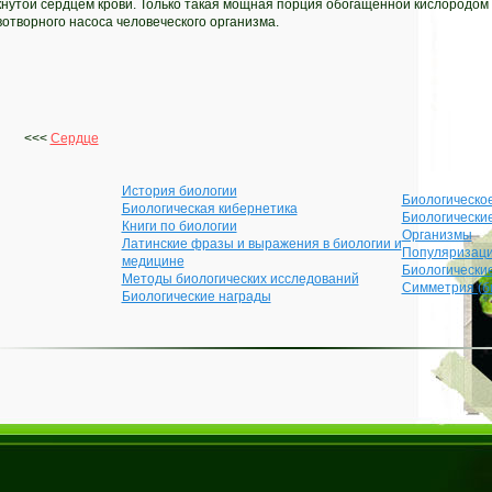
кнутой сердцем крови. Только такая мощная порция обогащенной кислородом
отворного насоса человеческого организма.
<<<
Сердце
История биологии
Биологическо
Биологическая кибернетика
Биологически
Книги по биологии
Организмы
Латинские фразы и выражения в биологии и
Популяризаци
медицине
Биологически
Методы биологических исследований
Симметрия (б
Биологические награды