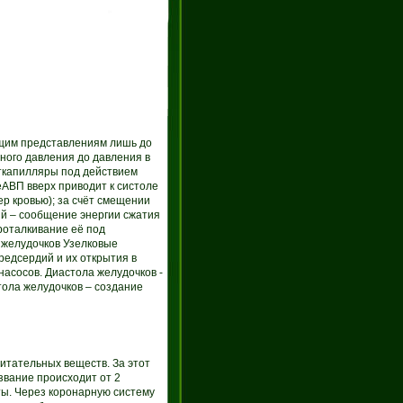
ющим представлениям лишь до
ного давления до давления в
сткапилляры под действием
АВП вверх приводит к систоле
р кровью); за счёт смещении
й – сообщение энергии сжатия
роталкивание её под
 желудочков Узелковые
редсердий и их открытия в
асосов. Диастола желудочков -
ола желудочков – создание
итательных веществ. За этот
звание происходит от 2
ты. Через коронарную систему