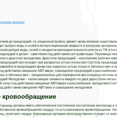
ические явления
дочков до предсердий, но сердечный выброс движет кровь вопреки существу
дит выброс воды и солей в интерстициальную жидкость и разгрузка артериаль
реабсорбция воды, солей и продуктов жизнедеятельности клеток из ТЖ в по
едсердий и далее - самотёком под действием сил гравитации. Перемеще-ние
но к диастоле желудочков. Диастола предсердий – наполнение рабочих каме
предсердий про-исходит при раскрытых устьях полых вен Систола предсерди
вшейся в предсердиях крови при закрытых устьях полых и лёгочных вен и п
под действием смещения АВП вверх, сокращения предсердий и расслабления
лых и лёгочных вен – предназначены для перекрытия вен в период систолы п
рдий Желудочки – нагнетающие элементы каждого из двух двухступен-чатых н
 силы под действием смещения АВП вверх и расслабления. желудочков Сист
под дейст-вием смещения АВП вниз и сокращения желудочков
 кровообращение
й мышцы должна иметь обеспеченное постоянное поступление кислорода и п
обственное кровообращение сердца, то есть коронарное кровообращение. На
нец, оплетают сердце. Коронарные артерии непосредственно отходят от аор