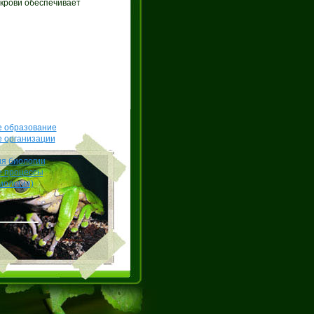
 крови обеспечивает
е образование
е организации
я биологии
е процессы
иология)