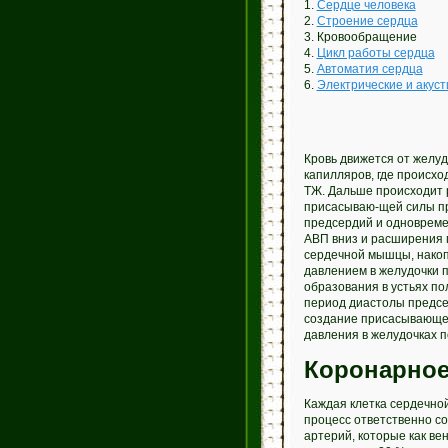
1.
Сердце человека
2.
Строение сердца
3. Кровообращение
4.
Цикл работы сердца
5.
Автоматия сердца
6.
Электрические и акуст
Кровь движется от желу
капилляров, где происхо
ТЖ. Дальше происходит 
присасываю-щей силы пр
предсердий и одновремен
АВП вниз и расширения 
сердечной мышцы, накопи
давлением в желудочки 
образования в устьях по
период диастолы предсе
создание присасывающей
давления в желудочках 
Коронарное
Каждая клетка сердечно
процесс ответственно с
артерий, которые как ве