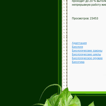
проходит до 20 % вытол
непрерывную работу жив
Просмотров: 23453
Адаптация
Биологи
Биологические законы
Биологические циклы
Биологическое оружие
Биоэтика