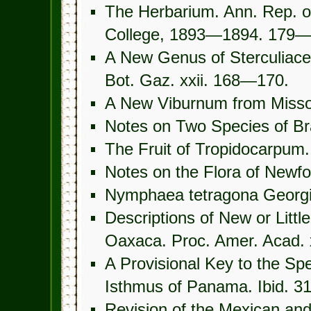
The Herbarium. Ann. Rep. of
College, 1893—1894. 179—
A New Genus of Sterculiac
Bot. Gaz. xxii. 168—170.
A New Viburnum from Missour
Notes on Two Species of Bra
The Fruit of Tropidocarpum. 
Notes on the Flora of Newfo
Nymphaea tetragona Georgi. 
Descriptions of New or Litt
Oaxaca. Proc. Amer. Acad. 
A Provisional Key to the Spe
Isthmus of Panama. Ibid. 
Revision of the Mexican an