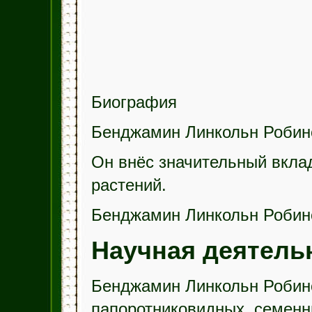
Биография
Бенджамин Линкольн Робинс
Он внёс значительный вклад
растений.
Бенджамин Линкольн Робинс
Научная деятель
Бенджамин Линкольн Робин
папоротниковидных, семенны