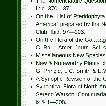
The Nomenclature Question. 
Ibid. 370—371.
On the "List of Pteridophyt
America" prepared by the N
Club. Ibid. 97—103.
On the Flora of the Galapag
G. Baur. Amer. Journ. Sci. 
Miscellaneous New Species. 
New & Noteworthy Plants ch
G. Pringle, L.C. Smith & E.W
A Synoptic Revision of the 
Synoptical Flora of North Am
Sereno Watson. Continuada 
ix & 1—208.