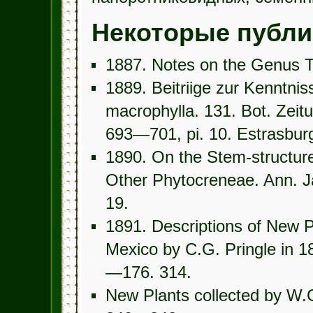
Некоторые публи
1887. Notes on the Genus T
1889. Beitriige zur Kenntn
macrophylla. 131. Bot. Zei
693—701, pi. 10. Estrasburg
1890. On the Stem-structure
Other Phytocreneae. Ann. Jar
19.
1891. Descriptions of New P
Mexico by C.G. Pringle in 1
—176. 314.
New Plants collected by W.G