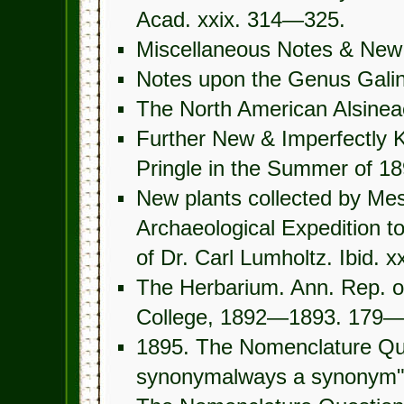
Acad. xxix. 314—325.
Miscellaneous Notes & New
Notes upon the Genus Galin
The North American Alsinea
Further New & Imperfectly K
Pringle in the Summer of 1
New plants collected by Me
Archaeological Expedition t
of Dr. Carl Lumholtz. Ibid. 
The Herbarium. Ann. Rep. of
College, 1892—1893. 179—
1895. The Nomenclature Ques
synonymalways a synonym" t