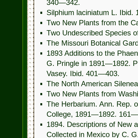
340—342.
Silphium laciniatum L. Ibid. 
Two New Plants from the Ca
Two Undescribed Species of
The Missouri Botanical Garde
1893 Additions to the Phaen
G. Pringle in 1891—1892. P
Vasey. Ibid. 401—403.
The North American Silenea
Two New Plants from Washing
The Herbarium. Ann. Rep. of
College, 1891—1892. 161—
1894. Descriptions of New a
Collected in Mexico by C. G