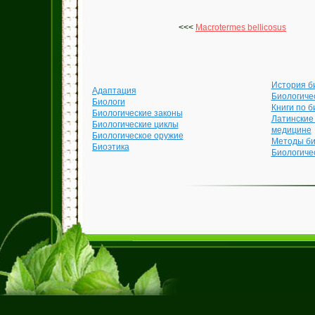
<<<
Macrotermes bellicosus
История б
Адаптация
Биологиче
Биологи
Книги по б
Биологические законы
Латинские
Биологические циклы
медицине
Биологическое оружие
Методы би
Биоэтика
Биологиче