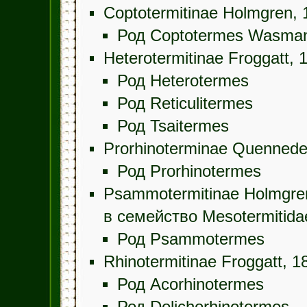
Coptotermitinae Holmgren, 
Род Coptotermes Wasman
Heterotermitinae Froggatt, 
Род Heterotermes
Род Reticulitermes
Род Tsaitermes
Prorhinoterminae Quennede
Род Prorhinotermes
Psammotermitinae Holmgre
в семейство Mesotermitida
Род Psammotermes
Rhinotermitinae Froggatt, 1
Род Acorhinotermes