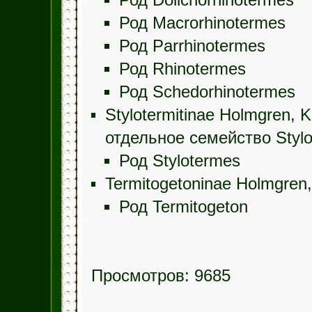
Род Dolichorhinotermes
Род Macrorhinotermes
Род Parrhinotermes
Род Rhinotermes
Род Schedorhinotermes
Stylotermitinae Holmgren,
отдельное семейство Stylot
Род Stylotermes
Termitogetoninae Holmgren
Род Termitogeton
Просмотров: 9685