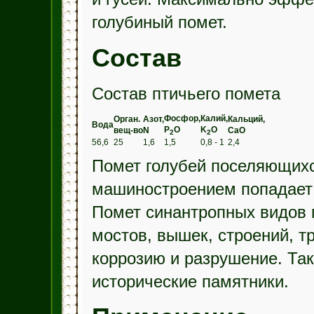
голубиный помет.
Состав
Состав птичьего помета
Фосфор,
Калий,
Орган.
Азот,
Кальций,
Вода
P
O
K
O
вещ-во
N
CaO
2
2
56,6
25
1,6
1,5
0,8 - 1
2,4
Помет голубей поселяющихс
машиностроением попадает 
Помет синантропных видов 
мостов, вышек, строений, т
коррозию и разрушение. Так
исторические памятники.