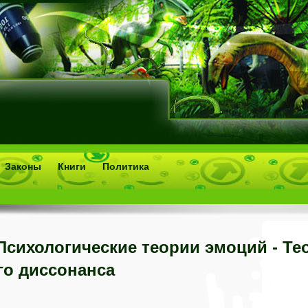
Законы
Книги
Политика
Психологические теории эмоций - Те
го диссонанса