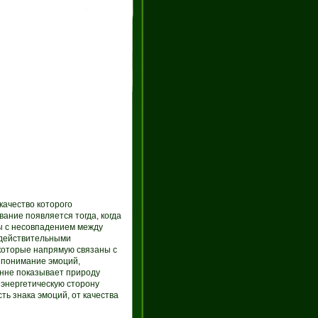
качество которого
ние появляется тогда, когда
ы с несовпадением между
 действительными
которые напрямую связаны с
 понимание эмоций,
онне показывает природу
 энергетическую сторону
ть знака эмоций, от качества