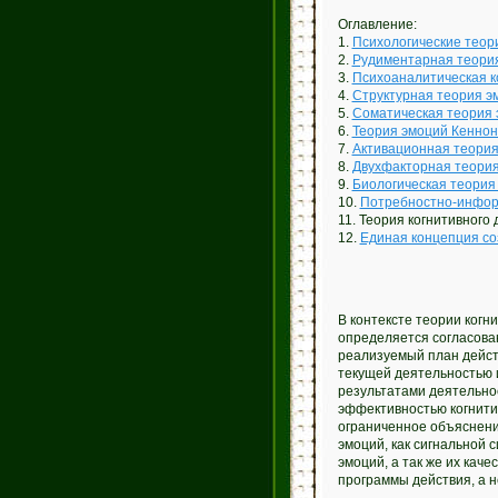
Оглавление:
1.
Психологические теор
2.
Рудиментарная теори
3.
Психоаналитическая к
4.
Структурная теория э
5.
Соматическая теория 
6.
Теория эмоций Кенно
7.
Активационная теори
8.
Двухфакторная теори
9.
Биологическая теория
10.
Потребностно-инфор
11. Теория когнитивного
12.
Единая концепция со
В контексте теории когн
определяется согласова
реализуемый план дейст
текущей деятельностью 
результатами деятельно
эффективностью когнити
ограниченное объяснени
эмоций, как сигнальной 
эмоций, а так же их кач
программы действия, а н