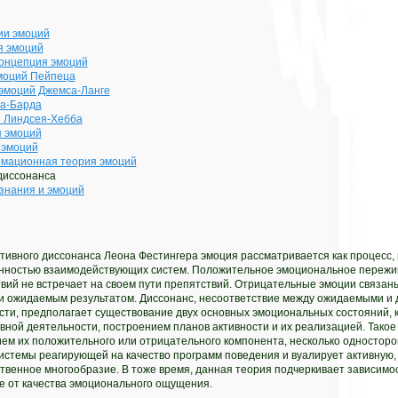
ии эмоций
я эмоций
онцепция эмоций
моций Пейпеца
эмоций Джемса-Ланге
на-Барда
я Линдсея-Хебба
я эмоций
 эмоций
мационная теория эмоций
 диссонанса
знания и эмоций
итивного диссонанса Леона Фестингера эмоция рассматривается как процесс, 
нностью взаимодействующих систем. Положительное эмоциональное пережива
вий не встречает на своем пути препятствий. Отрицательные эмоции связан
и ожидаемым результатом. Диссонанс, несоответствие между ожидаемыми и
сти, предполагает существование двух основных эмоциональных состояний, 
вной деятельности, построением планов активности и их реализацией. Такое
ем их положительного или отрицательного компонента, несколько одностор
системы реагирующей на качество программ поведения и вуалирует активную,
ественное многообразие. В тоже время, данная теория подчеркивает зависимос
е от качества эмоционального ощущения.