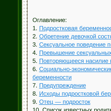
Оглавление:
1.
Подростковая беременно
2.
Обретение девочкой сост
3.
Сексуальное поведение п
4.
Превышение сексуальных 
5.
Повторяющееся насилие п
6.
Социально-экономически
беременности
7.
Предупреждение
8.
Исходы подростковой бе
9.
Отец — подросток
10. Список известных роди