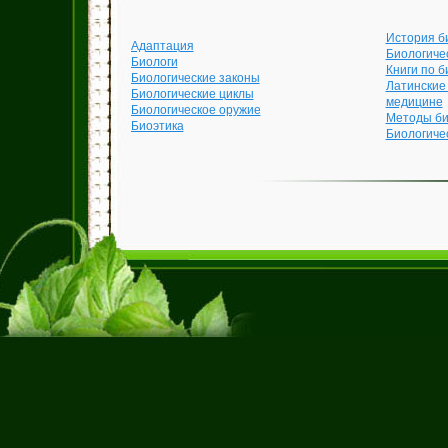
История б
Адаптация
Биологиче
Биологи
Книги по б
Биологические законы
Латинские
Биологические циклы
медицине
Биологическое оружие
Методы би
Биоэтика
Биологиче