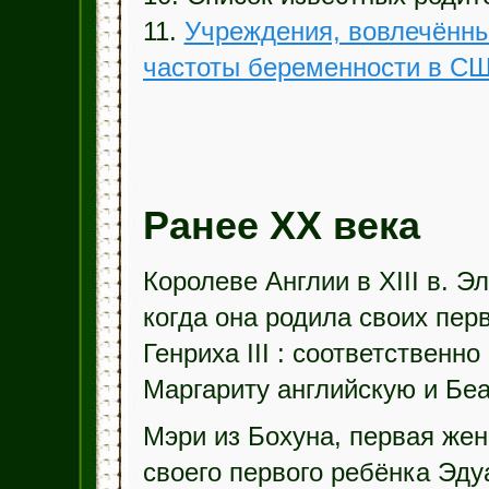
11.
Учреждения, вовлечённы
частоты беременности в С
Ранее XX века
Королеве Англии в XIII в. Э
когда она родила своих пер
Генриха III : соответственн
Маргариту английскую и Беа
Мэри из Бохуна, первая жен
своего первого ребёнка Эдуа