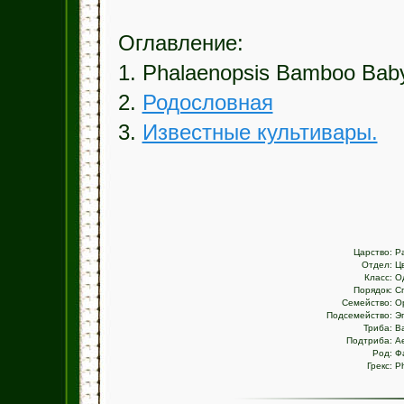
Оглавление:
1. Phalaenopsis Bamboo Bab
2.
Родословная
3.
Известные культивары.
Царство:
Р
Отдел:
Ц
Класс:
О
Порядок:
С
Семейство:
О
Подсемейство:
Э
Триба:
В
Подтриба:
Ae
Род:
Ф
Грекс:
P