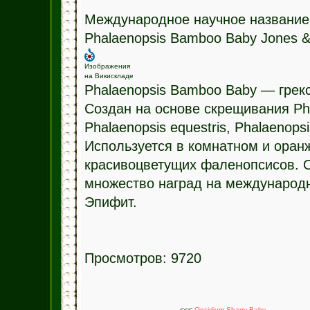
Международное научное название
Phalaenopsis Bamboo Baby Jones &
Изображения
на Викискладе
Phalaenopsis Bamboo Baby — грек
Создан на основе скрещивания Pha
Phalaenopsis equestris, Phalaenopsis
Используется в комнатном и оран
красивоцветущих фаленопсисов. О
множество наград на международн
Эпифит.
Просмотров: 9720
<<<
Oncidium Sharry Baby