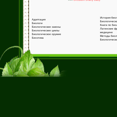
История био
Адаптация
Биологическ
Биологи
Книги по био
Биологические законы
Латинские ф
Биологические циклы
медицине
Биологическое оружие
Методы биол
Биоэтика
Биологическ