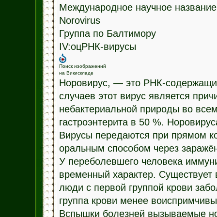
Международное научное название
Norovirus
Группа по Балтимору
IV:оцРНК-вирусы
Поиск изображений
на Викискладе
Норовирус, — это РНК-содержащий 
случаев этот вирус является при
небактериальной природы во всем
гастроэнтерита в 50 %. Норовиру
Вирусы передаются при прямом ко
оральным способом через заражён
У переболевшего человека иммуни
временный характер. Существует 
люди с первой группой крови забо
группа крови менее воиспримчивы
Вспышки болезней вызываемые но