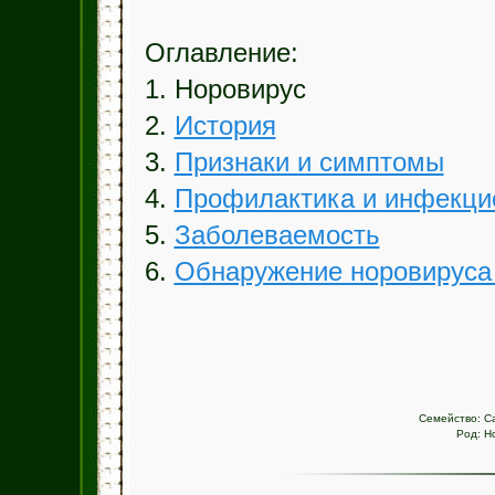
Оглавление:
1. Норовирус
2.
История
3.
Признаки и симптомы
4.
Профилактика и инфекци
5.
Заболеваемость
6.
Обнаружение норовируса 
Семейство:
Ca
Род:
Н