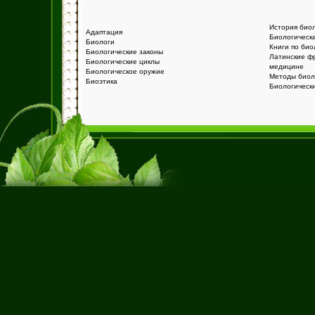
История био
Адаптация
Биологическ
Биологи
Книги по био
Биологические законы
Латинские ф
Биологические циклы
медицине
Биологическое оружие
Методы биол
Биоэтика
Биологическ