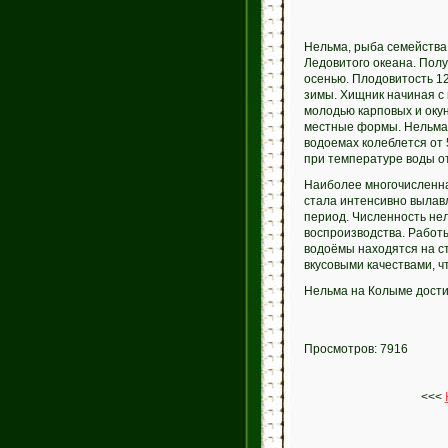
Нельма, рыба семейства
Ледовитого океана. Полу
осенью. Плодовитость 12
зимы. Хищник начиная с 
молодью карповых и оку
местные формы. Нельма —
водоемах колеблется от 
при температуре воды от
Наиболее многочисленна
стала интенсивно вылав
период. Численность не
воспроизводства. Работы
водоёмы находятся на с
вкусовыми качествами, ч
Нельма на Колыме достига
Просмотров: 7916
<<<