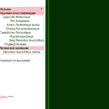
Нельма
?
Научная классификация
Царство:
Животные
Тип:
Хордовые
Класс:
Лучепёрые рыбы
Отряд:
Лососеобразные
Семейство:
Лососёвые
Род:
Белорыбица
Вид:
Stenodus leucichthys
Подвид:
Нельма
Латинское название
Stenodus leucichthys nelma
ктеризуется высокими
 Бэра
>>>