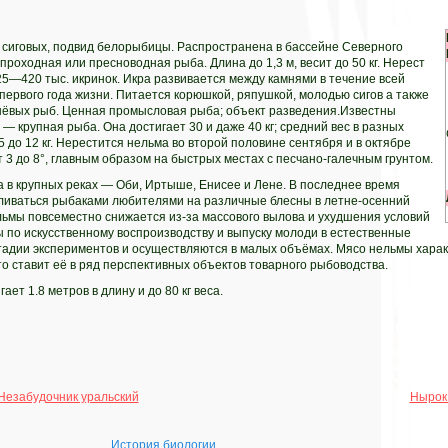
 сиговых, подвид белорыбицы. Распространена в бассейне Северного
проходная или пресноводная рыба. Длина до 1,3 м, весит до 50 кг. Нерест
5—420 тыс. икринок. Икра развивается между камнями в течение всей
первого года жизни. Питается корюшкой, ряпушкой, молодью сигов а также
нёвых рыб. Ценная промысловая рыба; объект разведения.Известны
 крупная рыба. Она достигает 30 и даже 40 кг; средний вес в разных
5 до 12 кг. Нерестится нельма во второй половине сентября и в октябре
 3 до 8°, главным образом на быстрых местах с песчано-галечным грунтом.
 в крупных реках — Оби, Иртыше, Енисее и Лене. В последнее время
ливаться рыбаками любителями на различные блесны в летне-осенний
льмы повсеместно снижается из-за массового вылова и ухудшения условий
 по искусственному воспроизводству и выпуску молоди в естественные
тадии экспериментов и осуществляются в малых объёмах. Мясо нельмы хара
то ставит её в ряд перспективных объектов товарного рыбоводства.
ет 1.8 метров в длину и до 80 кг веса.
Незабудочник уральский
Нырок
История биологии