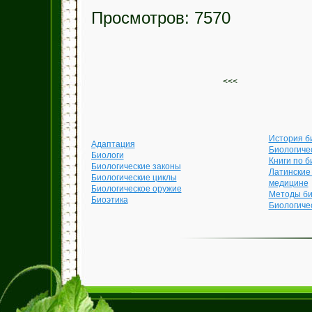
Просмотров: 7570
<<<
История б
Адаптация
Биологиче
Биологи
Книги по б
Биологические законы
Латинские
Биологические циклы
медицине
Биологическое оружие
Методы би
Биоэтика
Биологиче