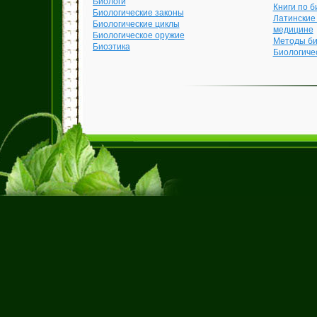
Биологи
Книги по б
Биологические законы
Латинские
Биологические циклы
медицине
Биологическое оружие
Методы би
Биоэтика
Биологиче