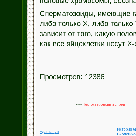
половые хромосомы, обозна
Сперматозоиды, имеющие г
либо только X, либо только
зависит от того, какую пол
как все яйцеклетки несут Х
Просмотров: 12386
<<<
Тестостероновый спрей
История б
Адаптация
Биологиче