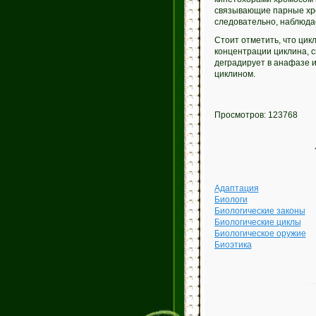
связывающие парные хро
следовательно, наблюда
Стоит отметить, что ци
концентрации циклина, 
деградирует в анафазе и
циклином.
Просмотров: 123768
Адаптация
Биологи
Биологические законы
Биологические циклы
Биологическое оружие
Биоэтика