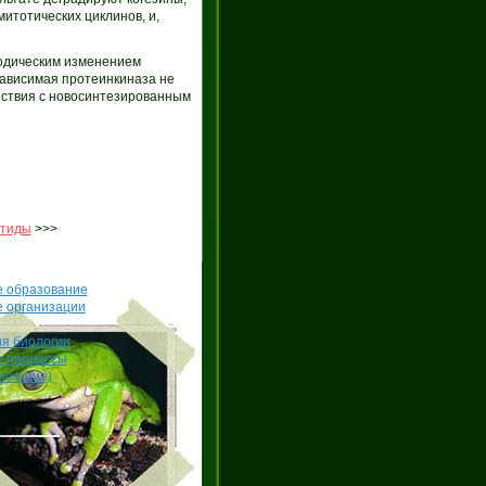
итотических циклинов, и,
одическим изменением
зависимая протеинкиназа не
ействия с новосинтезированным
тиды
>>>
е образование
е организации
я биологии
е процессы
иология)