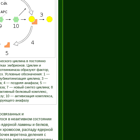
ческого циклина в постоянно
ках эмбрионов. Циклин и
отеинкиназа образуют фактор,
з. Условные обозначения: 1 —
убикитинизация циклина; 3 —
а; 4 — поздняя анафаза; 5 —
за; 7 — новый синтез циклина; 8
активный белковый комплекс,
у; 10 — активизация комплекса,
ирующего анафазу
освязанных и
ося в неактивном состоянии
 ядерной ламины и белков,
ии хромосом, распаду ядерной
очек веретена деления с
ьтате деградируют когезины,