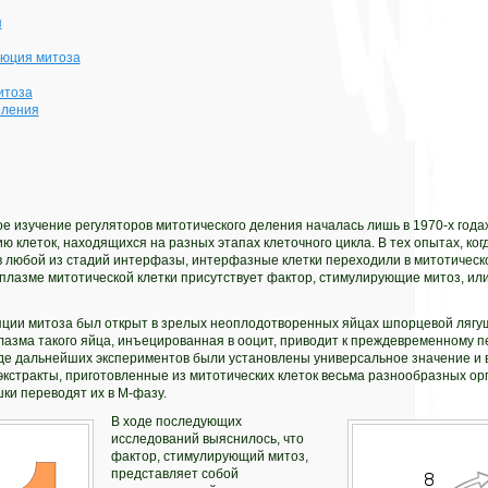
я
люция митоза
итоза
еления
 изучение регуляторов митотического деления началась лишь в 1970-х годах
ю клеток, находящихся на разных этапах клеточного цикла. В тех опытах, ко
в любой из стадий интерфазы, интерфазные клетки переходили в митотическо
оплазме митотической клетки присутствует фактор, стимулирующие митоз, ил
ции митоза был открыт в зрелых неоплодотворенных яйцах шпорцевой лягу
лазма такого яйца, инъецированная в ооцит, приводит к преждевременному пе
оде дальнейших экспериментов были установлены универсальное значение и в
кстракты, приготовленные из митотических клеток весьма разнообразных орг
ки переводят их в М-фазу.
В ходе последующих
исследований выяснилось, что
фактор, стимулирующий митоз,
представляет собой