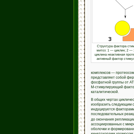
Структура фактора ст
митоз: 1 — циклин; 2 —
циклина неактивная прот
активный фактор стиму
комплексов — протеосом
представляет собой фер
фосфатной группы от АТ
М-стимулирующий фактор
каталитической.
В общих чертах цикличе
изобразить следующим о
индуцируется факторами
последовательных реакц
до окончания репликаци
ассоциированных с микро
оболочки и формировани
кинетохорами хромосом 