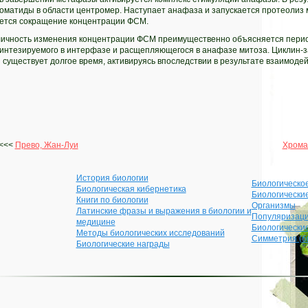
матиды в области центромер. Наступает анафаза и запускается протеолиз м
ется сокращение концентрации ФСМ.
кличность изменения концентрации ФСМ преимущественно объясняется пери
синтезируемого в интерфазе и расщепляющегося в анафазе митоза. Циклин-
 существует долгое время, активируясь впоследствии в результате взаимод
<<<
Прево, Жан-Луи
Хрома
История биологии
Биологическо
Биологическая кибернетика
Биологически
Книги по биологии
Организмы
Латинские фразы и выражения в биологии и
Популяризаци
медицине
Биологически
Методы биологических исследований
Симметрия (б
Биологические награды