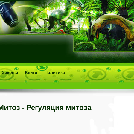
Законы
Книги
Политика
Митоз - Регуляция митоза