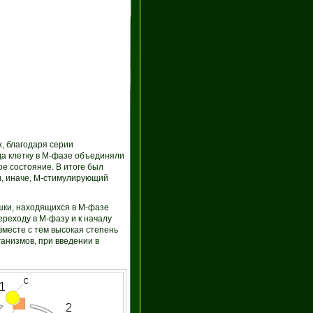
, благодаря серии
гда клетку в М-фазе объединяли
е состояние. В итоге был
и, иначе, М-стимулирующий
шки, находящихся в М-фазе
реходу в М-фазу и к началу
месте с тем высокая степень
анизмов, при введении в