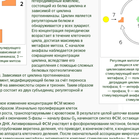
гетеродимерный комплекс,
состоящий из белка циклина и
зависимой от циклина
протеинкиназы. Циклин является
регуляторным белком и
обнаруживается у всех эукариот.
Его концентрация периодически
возрастает в течение клеточного
цикла, достигая максимума в
метафазе митоза. С началом
имулирующего
анафазы наблюдается резкое
 зависимая от
сокращение концентрации
еинкиназа; 3 —
циклина, вследствие его
Регуляция митоти
ляции митоза
делящихся клет
расщепления с помощью сложных
циклинзависимая пр
белковых протеолитических
стимулирующий мито
. Зависимая от циклина протеинкиназа
метафаза; 2 — поли
мент, модифицирующий белки за счёт переноса
деградация циклин
Ф на аминокислоты серин и треонин. Таким образом
телофаза; 6 — интерфа
 состоит из двух субъединиц: регуляторной и
— профаза; 9 — не
стимулирующий анафаз
стимул
ское изменение концентрации ФСМ можно
бразом. Изначально пролиферация клеток
 роста, транспортируемыми с кровотоком. В результате целой цепочки взаим
ий к окончанию S-фазы — началу фазы G
начинается синтез ФСМ, остающег
2
и ДНК. Активированный ФСМ участвует в фосфорилировании гистонов, белков
трубочками веретена деления, что приводит, в конечном счёте, к конденсац
ю аппарата клеточного деления. После окончательной ассоциации микротруб
в завершении метафазы активируется комплекс стимуляции анафазы. В резул