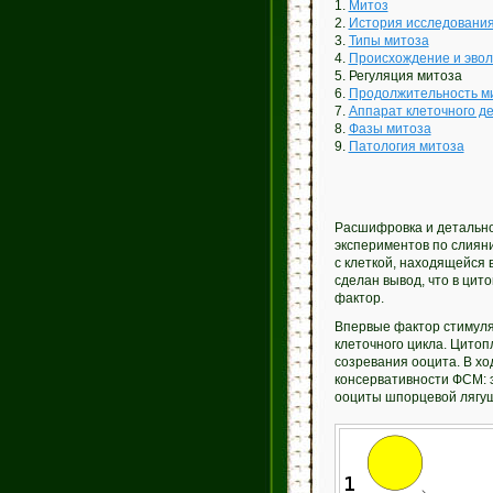
1.
Митоз
2.
История исследовани
3.
Типы митоза
4.
Происхождение и эво
5. Регуляция митоза
6.
Продолжительность м
7.
Аппарат клеточного д
8.
Фазы митоза
9.
Патология митоза
Расшифровка и детальное
экспериментов по слияни
с клеткой, находящейся 
сделан вывод, что в цит
фактор.
Впервые фактор стимуля
клеточного цикла. Цитоп
созревания ооцита. В х
консервативности ФСМ: э
ооциты шпорцевой лягуш