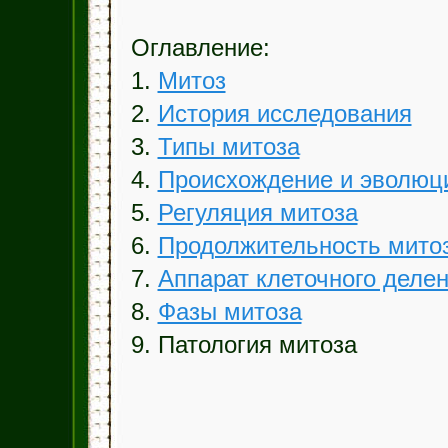
Оглавление:
1.
Митоз
2.
История исследования
3.
Типы митоза
4.
Происхождение и эволюц
5.
Регуляция митоза
6.
Продолжительность мито
7.
Аппарат клеточного деле
8.
Фазы митоза
9. Патология митоза