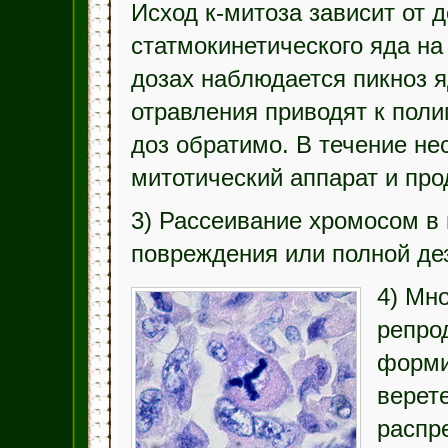
Исход к-митоза зависит от 
статмокинетического яда на
дозах наблюдается пикноз я
отравления приводят к пол
доз обратимо. В течение не
митотический аппарат и про
3) Рассеивание хромосом в 
повреждения или полной дез
4) Мн
репро
форми
верет
распр