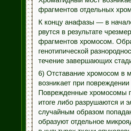
Хроматидный мост возникает
фрагментов отдельных хром
К концу анафазы — в нача
рвутся в результате чрезме
фрагментов хромосом. Обра
генотипической разнороднос
течение завершающих стади
6) Отставание хромосом в 
возникает при повреждении 
Поврежденные хромосомы п
итоге либо разрушаются и э
случайным образом попадаю
образуют отдельное микроя