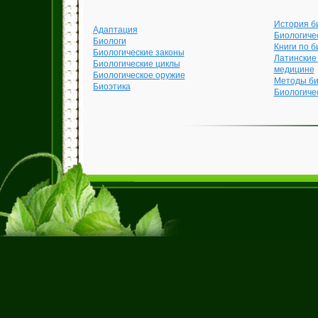
История б
Адаптация
Биологиче
Биологи
Книги по б
Биологические законы
Латинские
Биологические циклы
медицине
Биологическое оружие
Методы би
Биоэтика
Биологиче