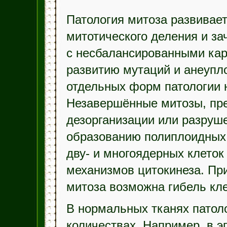
Патология митоза развивае
митотического деления и за
с несбалансированными кар
развитию мутаций и анеупло
отдельных форм патологии
Незавершённые митозы, пр
дезорганизации или разруше
образованию полиплоидных
дву- и многоядерных клеток
механизмов цитокинеза. Пр
митоза возможна гибель кле
В нормальных тканях патоло
количествах. Например, в 