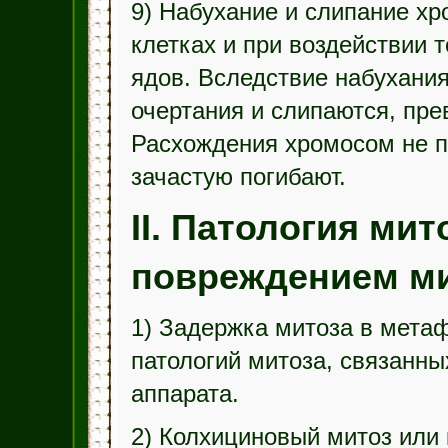
9) Набухание и слипание х
клетках и при воздействии 
ядов. Вследствие набухани
очертания и слипаются, пр
Расхождения хромосом не пр
зачастую погибают.
II. Патология мит
повреждением ми
1) Задержка митоза в метаф
патологий митоза, связанны
аппарата.
2) Колхициновый митоз или 