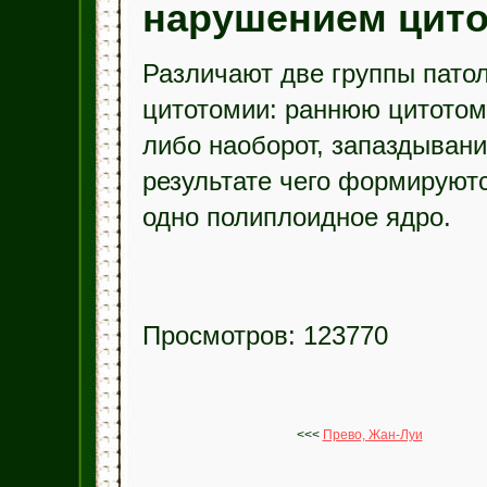
нарушением цит
Различают две группы пато
цитотомии: раннюю цитотом
либо наоборот, запаздывани
результате чего формируютс
одно полиплоидное ядро.
Просмотров: 123770
<<<
Прево, Жан-Луи