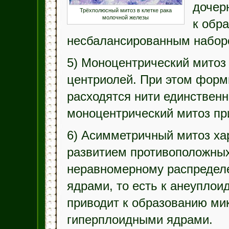
дочер
Трёхполюсный митоз в клетке рака
молочной железы
к обр
несбалансированным набор
5) Моноцентрический митоз
центриолей. При этом форми
расходятся нити единственн
моноцентрический митоз пр
6) Асимметричный митоз ха
развитием противоположных
неравномерному распредел
ядрами, то есть к анеуплои
приводит к образованию микр
гиперплоидными ядрами.