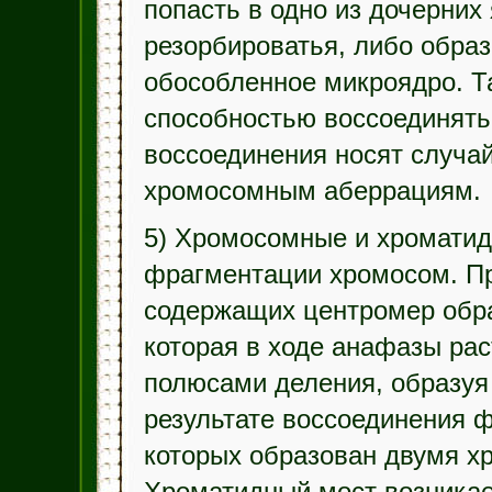
попасть в одно из дочерних
резорбироватья, либо образ
обособленное микроядро. 
способностью воссоединять
воссоединения носят случай
хромосомным аберрациям.
5) Хромосомные и хромати
фрагментации хромосом. П
содержащих центромер обра
которая в ходе анафазы ра
полюсами деления, образуя
результате воссоединения 
которых образован двумя х