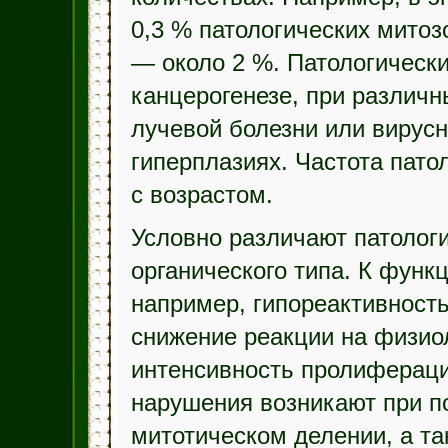
0,3 % патологических митозо
— около 2 %. Патологическ
канцерогенезе, при различн
лучевой болезни или вирусн
гиперплазиях. Частота пато
с возрастом.
Условно различают патолог
органического типа. К фун
например, гипореактивност
снижение реакции на физио
интенсивность пролифераци
нарушения возникают при п
митотическом делении, а та