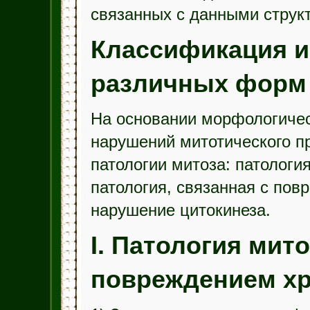
связанных с данными струк
Классификация и
различных форм 
На основании морфологичес
нарушений митотического п
патологии митоза: патологи
патология, связанная с пов
нарушение цитокинеза.
I. Патология мито
повреждением х