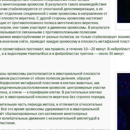
с кинетохорами хромосом. В результате такого взаимодействия
очки стабилизируются от спонтанной деполимеризации, а их
ает отдаление соединенной с ними хромосомы в направлении от
 плоскости веретена. С другой стороны хромосому настигают
ущие от противоположного полюса митотического веретена.
хором, они также участвуют в движении хромосомы. В результате
 оказываются связанными с противоположными полюсами
ваемое микротрубочками от разных полюсов, не только стабилизирует взаимо
 в конечном счёте, приводит каждую хромосому в плоскость метафазной пласт
 прометафаза протекает, как правило, в течение 10—20 минут. В нейробласт
, а в эндосперме Haemanthus и в фибробластах тритона — около 30 минут.
зы хромосомы располагаются в экваториальной плоскости
авном расстоянии от обоих полюсов деления, образуя
Морфология метафазной пластинки в клетках животных, как
орядоченным расположением хромосом: центромерные участки
ена, а плечи — к периферии клетки. В растительных клетках
т в экваториальной плоскости веретена без строгого порядка.
ительную часть периода митоза, и отличается относительно
 Все это время хромосомы удерживаются в экваториальной
счёт сбалансированных сил натяжения кинетохорных
я колебательные движения с незначительной амплитудой в
ластинки.