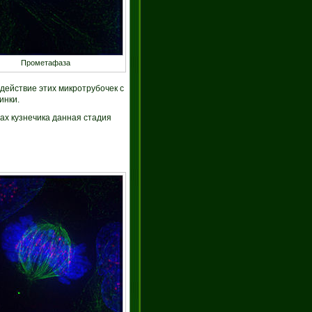
Прометафаза
действие этих микротрубочек с
инки.
ах кузнечика данная стадия