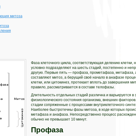
я
люция митоза
итоза
еления
Фаза клеточного цикла, соответствующая делению клетки,
условно подразделяют на шесть стадий, постепенно и неп
другую. Первые пять — профаза, прометафаза, метафаза,
составляют митоз, а берущий своё начало в анафазе проц
клетки, или цитокинез, протекает вплоть до завершения мит
правило, рассматривается в составе телофазы.
Длительность отдельных стадий различна и варьируется в з
физиологического состояния организма, внешних факторо
стадии сопряженные с процессами внутриклеточного синте
Наиболее быстротечны фазы митоза, в ходе которых прои
метафаза и анафаза. Непосредственно процесс расхожден
обычно не превышает 10 минут.
Профаза