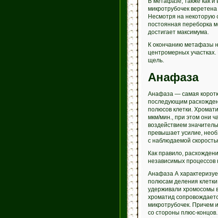
В метафазе, также как и
микротрубочек веретена
Несмотря на некоторую 
постоянная переборка м
достигает максимума.
К окончанию метафазы н
центромерных участках. 
щель.
Анафаза
Анафаза — самая коротк
последующим расхожден
полюсов клетки. Хромат
мкм/мин., при этом они 
воздействием значительн
превышает усилие, необ
с наблюдаемой скорость
Как правило, расхождени
независимых процессов 
Анафаза А характеризуе
полюсам деления клетки.
удерживали хромосомы в
хроматид сопровождает
микротрубочек. Причем 
со стороны плюс-концов.