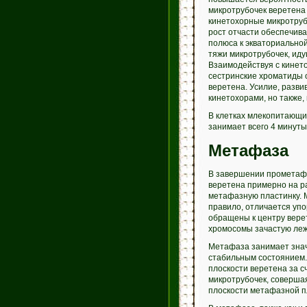
микротрубочек веретена 
кинетохорные микротруб
рост отчасти обеспечив
полюса к экваториальной
тяжи микротрубочек, ид
Взаимодействуя с кинето
сестринские хроматиды
веретена. Усилие, разви
кинетохорами, но также,
В клетках млекопитающих
занимает всего 4 минуты
Метафаза
В завершении прометафа
веретена примерно на р
метафазную пластинку. 
правило, отличается уп
обращены к центру верет
хромосомы зачастую лежа
Метафаза занимает знач
стабильным состоянием.
плоскости веретена за 
микротрубочек, соверша
плоскости метафазной п