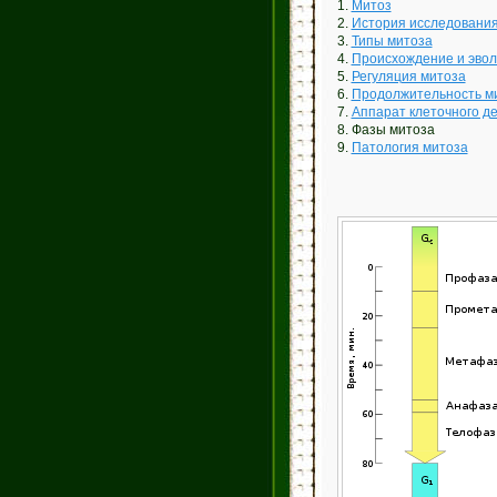
1.
Митоз
2.
История исследовани
3.
Типы митоза
4.
Происхождение и эво
5.
Регуляция митоза
6.
Продолжительность м
7.
Аппарат клеточного д
8. Фазы митоза
9.
Патология митоза