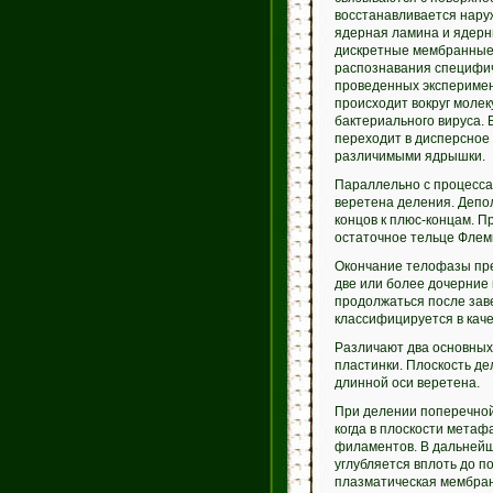
восстанавливается нару
ядерная ламина и ядерн
дискретные мембранные 
распознавания специфиче
проведенных эксперимен
происходит вокруг молек
бактериального вируса.
переходит в дисперсное 
различимыми ядрышки.
Параллельно с процесса
веретена деления. Депол
концов к плюс-концам. П
остаточное тельце Флем
Окончание телофазы пре
две или более дочерние 
продолжаться после зав
классифицируется в кач
Различают два основных
пластинки. Плоскость де
длинной оси веретена.
При делении поперечной
когда в плоскости метаф
филаментов. В дальнейше
углубляется вплоть до п
плазматическая мембрана