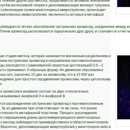
 в течение других фаз митоза, продолжается активное обновление
 путём интенсивной сборки и деполимеризации молекул тубулина.
стабилизацию пучков кинетохорных микротрубочек, происходит
ежполюсных микротрубочек, численность которых в метафазе
аблюдается чёткое обособление сестринских хроматид, соединение между к
Плечи хроматид располагаются параллельно друг другу, и становится отчет
ая стадия митоза, которая начинается внезапным разделением и
ием сестринских хроматид в направлении противоположных
иды расходятся с равномерной скоростью достигающей 0,5—2
часто принимают V-образную форму. Их движение обусловлено
ых сил, оценочно 10 дин на хромосому, что в 10 000 раз
ходимое для простого продвижения хромосомы через цитоплазму
ю.
е хромосом в анафазе состоит из двух относительно
называемых анафазой А и анафазой В.
тся расхождением сестринских хроматид к противоположным
 За их движение при этом отвечают те же силы, что ранее
 плоскости метафазной пластинки. Процесс расхождения
ся сокращением длины деполимеризующихся кинетохорных
их распад наблюдается преимущественно в области кинетохоров,
 Вероятно, деполимеризация микротрубочек у кинетохоров либо в