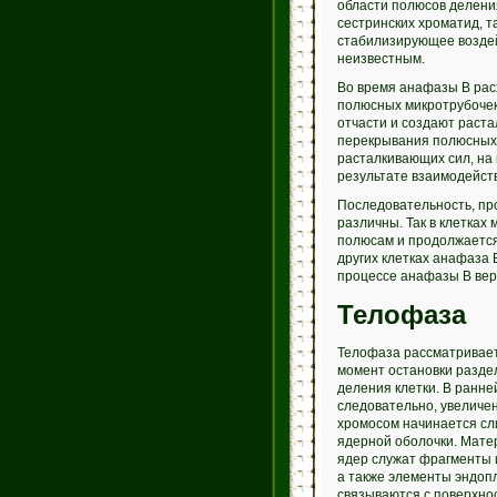
области полюсов делен
сестринских хроматид, т
стабилизирующее воздей
неизвестным.
Во время анафазы В расх
полюсных микротрубочек
отчасти и создают раста
перекрывания полюсных м
расталкивающих сил, на
результате взаимодейст
Последовательность, про
различны. Так в клетка
полюсам и продолжается
других клетках анафаза 
процессе анафазы В вере
Телофаза
Телофаза рассматривает
момент остановки разде
деления клетки. В ранн
следовательно, увеличе
хромосом начинается сл
ядерной оболочки. Мате
ядер служат фрагменты 
а также элементы эндоп
связываются с поверхно