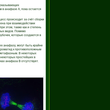
, оказывающих
 в анафазе А, пока остается
цесс происходит за счёт сборки
ена при взаимодействии
и этом, также как и степень
ных видов. Помимо
убочек, которые создаются в
х анафазу, могут быть крайне
 хроматид к противоположным
 метафазным. В некоторых
У некоторых простейших в
ках анафаза В отсутствует.