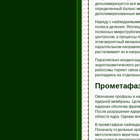
деполимеризуется вся м
определенный баланс ме
деполимеризованные мик
Наряду с наблюдаемыми 
полюса деления. Реплиц
полюсных микротрубочек
центросом, а процессы 
этом вероятный механиз
параллельном направлен
расталкивают их в напра
Параллельно конденсаци
эндоплазматического ре
рибосомы теряют связи 
распадаясь на отдельны
Прометафа
Окончание профазы и на
ядерной мембраны. Целы
ядерная оболочка фрагме
После разрушения ядерн
области ядра. Однако вс
В прометафазе наблюдае
Поначалу отдельные хр
митотического веретена 
повышается вероятность