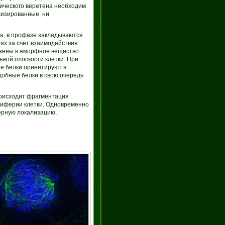
ического веретена необходим
лизированные, ни
а, в профазе закладываются
х за счёт взаимодействия
ужены в аморфное вещество
ной плоскости клетки. При
е белки ориентируют в
обные белки в свою очередь
оисходит фрагментация
ериферии клетки. Одновременно
ерную локализацию,