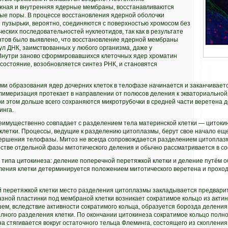
жная и внутренняя ядерные мембраны, восстанавливаются
ые поры. В процессе восстановления ядерной оболочки
пузырьки, вероятно, соединяются с поверхностью хромосом без
ских последовательностей нуклеотидов, так как в результате
тов было выявлено, что восстановление ядерной мембраны
ул ДНК, заимствованных у любого организма, даже у
 Внутри заново сформировавшихся клеточных ядер хроматин
состояние, возобновляется синтез РНК, и становятся
ми образования ядер дочерних клеток в телофазе начинается и заканчивает
имеризация протекает в направлении от полюсов деления к экваториальной п
ри этом дольше всего сохраняются микротрубочки в средней части веретена 
инга.
имущественно совпадает с разделением тела материнской клетки — цитокин
клетки. Процессы, ведущие к разделению цитоплазмы, берут свое начало ещ
ершения телофазы. Митоз не всегда сопровождается разделением цитоплазм
естве отдельной фазы митотического деления и обычно рассматривается в с
 типа цитокинеза: деление поперечной перетяжкой клетки и деление путём 
ления клетки детерминируется положением митотического веретена и проход
 перетяжкой клетки место разделения цитоплазмы закладывается предвари
азной пластинки под мембраной клетки возникает сократимое кольцо из акти
м, вследствие активности сократимого кольца, образуется борозда деления
олного разделения клетки. По окончании цитокинеза сократимое кольцо полн
 стягивается вокруг остаточного тельца Флеминга, состоящего из скопления