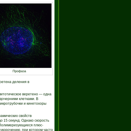
Профаза
ретена деления в
митотическое веретено — одна
дочерними клетками. В
микротрубочки и кинетохоры
амических свойств
о 15 секунд. Однако скорость
. Полимеризующиеся плюс-
укорочению, при котором часто