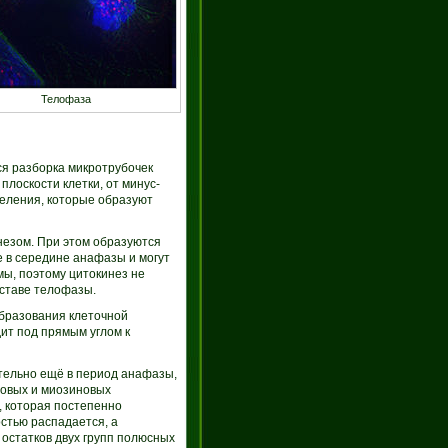
Телофаза
ся разборка микротрубочек
лоскости клетки, от минус-
деления, которые образуют
езом. При этом образуются
е в середине анафазы и могут
ы, поэтому цитокинез не
оставе телофазы.
образования клеточной
ит под прямым углом к
тельно ещё в период анафазы,
новых и миозиновых
, которая постепенно
остью распадается, а
 остатков двух групп полюсных