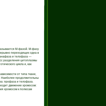
 называется М-фазой. М-фазу
рерывно переходящих одна в
 анафаза и телофаза —
есс разделения цитоплазмы
отического цикла и, как
ависимости от типа ткани,
в. Наиболее продолжительны
за: профаза и телофаза.
сходит движение хромосом:
ия хромосом к полюсам