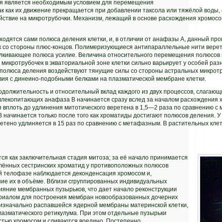
ия является необходимым условием для перемещения
ак как их движение прекращается при добавлении таксола или тяжёлой воды
ствие на микротрубочки. Механизм, лежащий в основе расхождения хромосом
одятся сами полюса деления клетки, и, в отличии от анафазы А, данный про
 со стороны плюс-концов. Полимеризующиеся антипараллельные нити верет
лкивающее полюса усилие. Величина относительного перемещения полюсов пр
икротрубочек в экваториальной зоне клетки сильно варьирует у особей раз
 полюса деления воздействуют тянущие силы со стороны астральных микротр
вия с динеино-подобными белками на плазматической мембране клетки.
должительность и относительный вклад каждого из двух процессов, слагающи
х млекопитающих анафаза В начинается сразу вслед за началом расхождения
 вплоть до удлинения митотического веретена в 1,5—2 раза по сравнению с
В начинается только после того как хроматиды достигают полюсов деления. 
тено удлиняется в 15 раз по сравнению с метафазным. В растительных клет
ся как заключительная стадия митоза; за её начало принимается
лённых сестринских хроматид у противоположных полюсов
ей телофазе наблюдается деконденсация хромосом и,
ние их в объёме. Вблизи сгруппированных индивидуальных
ияние мембранных пузырьков, что дает начало реконструкции
риалом для построения мембран новообразованных дочерних
изначально распавшейся ядерной мембраны материнской клетки,
лазматического ретикулума. При этом отдельные пузырьки
стью хромосом и сливаются воедино. Постепенно