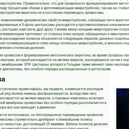
икротрубочка. Примечательно, что для правильного функционирования митот
жду процессами сборки и деполимеризации микротрубочек, так как ни стаби
ротрубочки веретена не в состоянии перемещать хромосомы.
изменениями динамических свойств микротрубочек, слагающих нити веретен
ированные в S-фазе центросомы расходятся в противоположных направления
, растущих навстречу друг другу. Своими минус-концами микротрубочки погр
полимеризации протекают со стороны плюс-концов, обращенных к экваториаль
м расхождения полюсов объясняется следующим образом: динеино-подобны
ии полимеризующиеся плюс-концы полюсных микротрубочек, а кинезино-под
влении к полюсам деления.
и хромосом и формированию митотического веретена, во время профазы пр
тикулума, который распадается на мелкие вакуоли, расходящиеся затем к п
с мембранами ЭПР. Цистерны аппарата Гольджи также меняют свою околояд
е диктиосомы, без особого порядка распределенные в цитоплазме.
за
ступление прометафазы, как правило, знаменуется распадом
й ряд белков ламины фосфорилируется, вследствие чего
нтируется на мелкие вакуоли, а поровые комплексы исчезают.
ой мембраны хромосомы без особого порядка располагаются в
коре все они приходят в движение.
тся интенсивное, но беспорядочное перемещение хромосом.
омосомы стремительно дрейфуют к ближайшему полюсу
со скоростью, достигающей 25 мкм/мин. Вблизи полюсов деления
 взаимодействия новосинтезированных плюс-концов