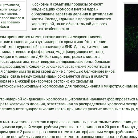
К основным событиям профазы относят
 цитокинеза,
конденсацию хромосом внутри ядра и
екопитающего.
ных клеток
образование веретена деления в цитоплазме
т своё начало в
клетки. Распад ядрышка в профазе является
 как правило,
характерной, но не обязательной для всех
офазы
клеток особенностью.
азы принимается момент возникновения микроскопически
ствие конденсации внутриядерного хроматина. Уплотнение
 счёт многоуровневой спирализации ДНК. Данные изменения
нием активности фосфорилаз, модифицирующих гистоны,
ющие в компоновке ДНК. Как следствие, резко снижается
ность хроматина, инактивируются ядрышковые гены, большая
в диссоциирует. Конденсирующиеся сестринские хроматиды в
я спаренными по всей своей длине с помощью белков-когезинов,
афазы связь между хроматидами сохраняется лишь в области
рофазе на каждой центромере сестринских хроматид
етохоры необходимые хромосомам для присоединения к микротрубочкам ве
утриядерной конденсации хромосом в цитоплазме начинает формироваться 
арата клеточного деления, ответственная за распределение хромосом между 
ления у всех эукариотических клеток принимают участие полярные тельца, 
 митотического веретена в профазе сопряжены разительные изменения дин
лужизни средней микротрубочки уменьшается примерно в 20 раз от 5 минут д
 примерно в 2 раза по сравнению с теми же интерфазными микротрубочками
чески нестабильными» и резко переходят от равномерного роста к быстрому 