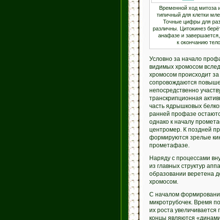
Временной ход митоза и
типичный для клетки мл
Точные цифры для раз
различны. Цитокинез берё
анафазе и завершается,
к окончанию тел
Условно за начало проф
видимых хромосом вслед
хромосом происходит за
сопровождаются повыше
непосредственно участву
транскрипционная актив
часть ядрышковых белко
ранней профазе остаютс
однако к началу промет
центромер. К поздней п
формируются зрелые кин
прометафазе.
Наряду с процессами вн
из главных структур апп
образовании веретена де
хромосом.
С началом формирования
микротрубочек. Время по
их роста увеличивается
концы являются «динами