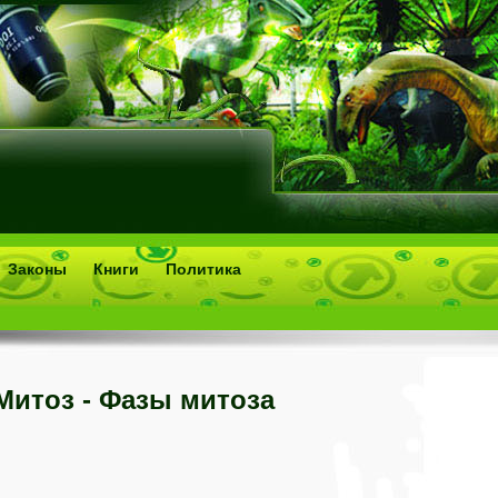
Законы
Книги
Политика
Митоз - Фазы митоза