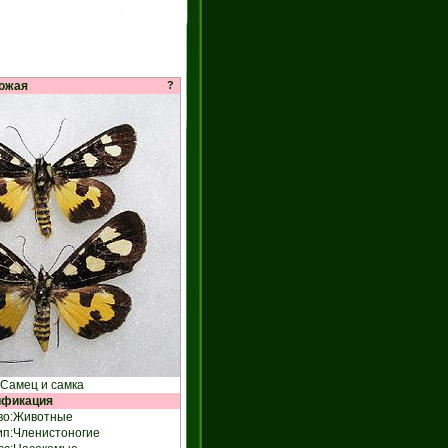
ожая
?
Самец и самка
ификация
о:
Животные
ип:
Членистоногие