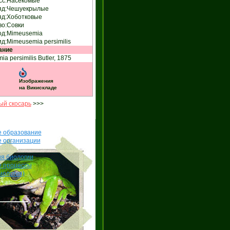
сс:
Насекомые
д:
Чешуекрылые
д:
Хоботковые
о:
Совки
од:
Mimeusemia
д:
Mimeusemia persimilis
ание
a persimilis Butler, 1875
Изображения
на Викискладе
й скосарь
>>>
е образование
е организации
я биологии
е процессы
иология)