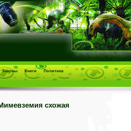
Законы
Книги
Политика
Мимевземия схожая