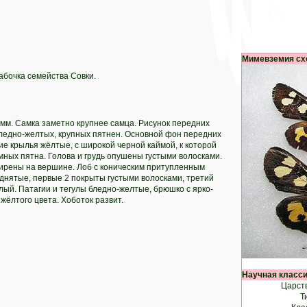
Мимевземия сх
бочка семейства Совки.
мм. Самка заметно крупнее самца. Рисунок передних
бледно-желтых, крупных пятнен. Основной фон передних
е крылья жёлтые, с широкой черной каймой, к которой
ных пятна. Голова и грудь опушены густыми волосками.
ирены на вершине. Лоб с коническим притупленным
днятые, первые 2 покрыты густыми волосками, третий
олый. Патагии и тегулы бледно-желтые, брюшко с ярко-
жёлтого цвета. Хоботок развит.
Научная класс
Царств
Т