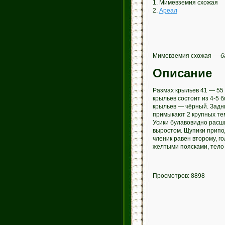
1. Мимевземия схожая
2.
Ареал
Мимевземия схожая — ба
Описание
Размах крыльев 41 — 55 
крыльев состоит из 4-5 
крыльев — чёрный. Задни
примыкают 2 крупных тем
Усики булавовидно расш
выростом. Щупики припо
членик равен второму, г
желтыми поясками, тело 
Просмотров: 8898