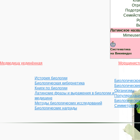
Кла
Отря
Подотря
Семейств
Р
Ви
Латинское назв
Mimeusemi
Систематика
на Викивидах
Медведица уединённая
Морщинисты
История биологии
Биологическо
Биологическая кибернетика
Биологически
Книги по биологии
Организмы
Латинские фразы и выражения в биологии и
Популяризаци
медицине
Биологически
Методы биологических исследований
Симметрия (б
Биологические награды