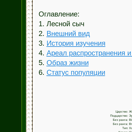
Оглавление:
1. Лесной сыч
2.
Внешний вид
3.
История изучения
4.
Ареал распространения и
5.
Образ жизни
6.
Статус популяции
Царство:
Ж
Подцарство:
Э
Без ранга:
Bi
Без ранга:
В
Тип:
Х