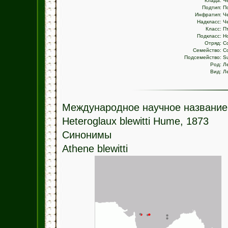
Клада:
Ч
Подтип:
П
Инфратип:
Ч
Надкласс:
Ч
Класс:
П
Подкласс:
Н
Отряд:
С
Семейство:
С
Подсемейство:
Su
Род:
Л
Вид:
Л
Международное научное название
Heteroglaux blewitti Hume, 1873
Синонимы
Athene blewitti