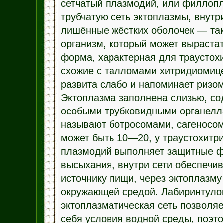
сетчатый плазмодий, или филлоп
трубчатую сеть эктоплазмы, внутр
лишённые жёстких оболочек — та
организм, который может вырастат
форма, характерная для траусто
схожие с талломами хитридиомице
развита слабо и напоминает ризо
Эктоплазма заполнена слизью, с
особыми трубковидными органелла
называют ботросомами, сагеносом
может быть 10—20, у траустохитр
плазмодий выполняет защитные фу
высыхания, внутри сети обеспечив
источнику пищи, через эктоплазм
окружающей средой. Лабиринтуло
эктоплазматическая сеть позволяе
себя условия водной среды, поэт