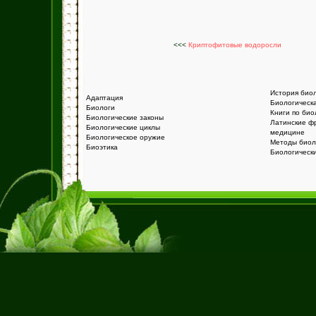
<<<
Криптофитовые водоросли
История био
Адаптация
Биологическ
Биологи
Книги по био
Биологические законы
Латинские ф
Биологические циклы
медицине
Биологическое оружие
Методы биол
Биоэтика
Биологическ