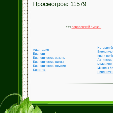
Просмотров: 11579
<<<
Королевский амазон
История б
Адаптация
Биологиче
Биологи
Книги по б
Биологические законы
Латинские
Биологические циклы
медицине
Биологическое оружие
Методы би
Биоэтика
Биологиче