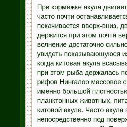
При кормёжке акула двигает
часто почти останавливается
покачивается вверх-вниз, дв
держится при этом почти ве
волнение достаточно сильн
увидеть показывающуюся из
когда китовая акула всасыв
при этом рыба держалась по
рифов Нингалоо массовое с
именно большой плотностью
планктонных животных, пит
китовой акуле. Часто акула
непосредственно под повер