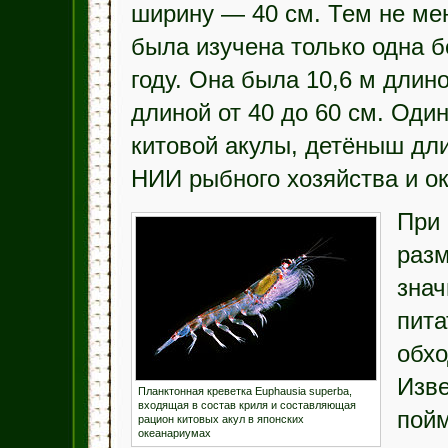
ширину — 40 см. Тем не ме
была изучена только одна б
году. Она была 10,6 м длин
длиной от 40 до 60 см. Оди
китовой акулы, детёныш дли
НИИ рыбного хозяйства и о
При 
разм
зна
пит
обхо
Изве
Планктонная креветка Euphausia superba,
входящая в состав криля и составляющая
пойм
рацион китовых акул в японских
океанариумах