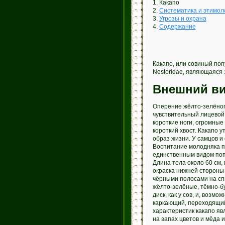
1. Какапо
2.
Систематика и этимол
3.
Угрозы и охрана
4.
Содержание
Какапо, или совиный по
Nestoridae, являющаяся
Внешний в
Оперение жёлто-зелёног
чувствительный лицевой 
короткие ноги, огромные
короткий хвост. Какапо у
образ жизни. У самцов и
Воспитание молодняка п
единственным видом поп
Длина тела около 60 см, 
окраска нижней стороны
чёрными полосами на спи
жёлто-зелёные, тёмно-б
диск, как у сов, и, возм
каркающий, переходящий
характеристик какапо яв
на запах цветов и мёда и