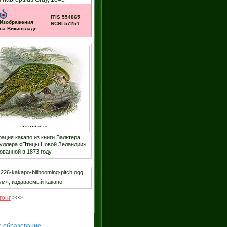
ITIS 554865
Изображения
NCBI 57251
на Викискладе
ация какапо из книги Вальтера
уллера «Птицы Новой Зеландии»
ованной в 1873 году.
ум», издаваемый какапо
гонг
>>>
е образование