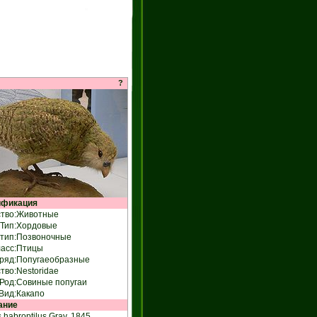
?
ификация
тво:
Животные
Тип:
Хордовые
тип:
Позвоночные
асс:
Птицы
ряд:
Попугаеобразные
тво:
Nestoridae
Род:
Совиные попугаи
Вид:
Какапо
ание
s habroptilus Gray, 1845