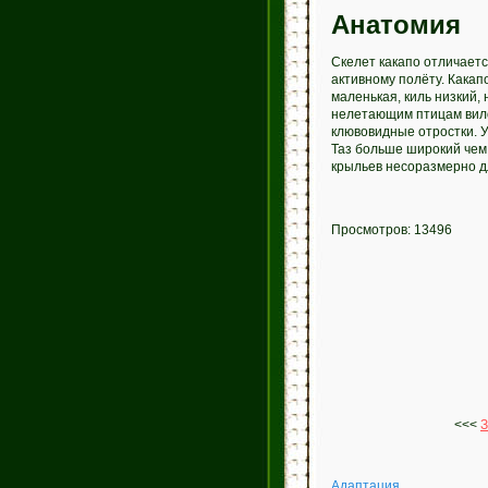
Анатомия
Скелет какапо отличается
активному полёту. Какап
маленькая, киль низкий, 
нелетающим птицам вило
клювовидные отростки. У
Таз больше широкий чем 
крыльев несоразмерно д
Просмотров: 13496
<<<
З
Адаптация