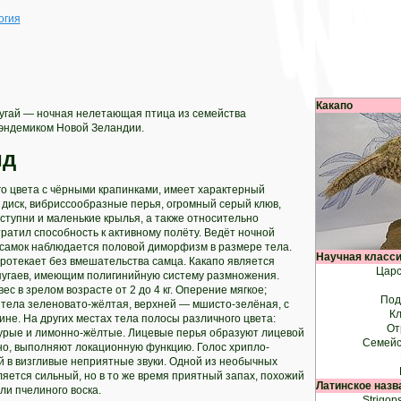
огия
Какапо
пугай — ночная нелетающая птица из семейства
 эндемиком Новой Зеландии.
ид
о цвета с чёрными крапинками, имеет характерный
диск, вибриссообразные перья, огромный серый клюв,
 ступни и маленькие крылья, а также относительно
тратил способность к активному полёту. Ведёт ночной
 самок наблюдается половой диморфизм в размере тела.
Научная класс
ротекает без вмешательства самца. Какапо является
Царс
угаев, имеющим полигинийную систему размножения.
вес в зрелом возрасте от 2 до 4 кг. Оперение мягкое;
Под
 тела зеленовато-жёлтая, верхней — мшисто-зелёная, с
Кл
не. На других местах тела полосы различного цвета:
От
урые и лимонно-жёлтые. Лицевые перья образуют лицевой
Семейс
ожно, выполняют локационную функцию. Голос хрипло-
 в визгливые неприятные звуки. Одной из необычных
ляется сильный, но в то же время приятный запах, похожий
Латинское назв
ли пчелиного воска.
Strigop