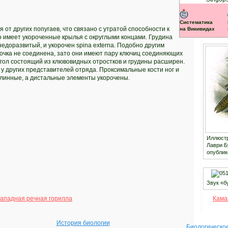
Систематика
 от других попугаев, что связано с утратой способности к
на Викивидах
о имеет укороченные крылья с округлыми концами. Грудина
недоразвитый, и укорочен spina externa. Подобно другим
чка не соединена, зато они имеют пару ключиц соединяющих
гол состоящий из клювовидных отростков и грудины расширен.
у других представителей отряда. Проксимальные кости ног и
линные, а дистальные элементы укорочены.
Иллюстр
Лаври Б
опублик
Звук «б
ападная речная горилла
Кама
История биологии
Биологическо