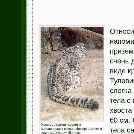
Относи
напоми
призем
очень 
виде к
Тулови
слегка
тела с
хвоста
60 см.
Хорошо заметны крупные
тела с
кольцевидные пятна в форме розеток и
длинный пушистый хвост