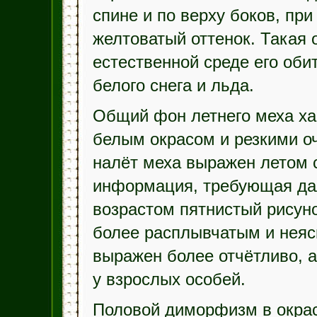
спине и по верху боков, пр
желтоватый оттенок. Такая 
естественной среде его оби
белого снега и льда.
Общий фон летнего меха ха
белым окрасом и резкими о
налёт меха выражен летом 
информация, требующая дал
возрастом пятнистый рисуно
более расплывчатым и неяс
выражен более отчётливо, а
у взрослых особей.
Половой диморфизм в окрас