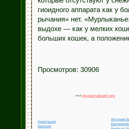
которые отсутствуют у снеж
гиоидного аппарата как у б
рычания» нет. «Мурлыканье»
выдохе — как у мелких кош
больших кошек, а положение
Просмотров: 30906
<<<
Индокитайский тигр
История б
Адаптация
Биологиче
Биологи
Книги по б