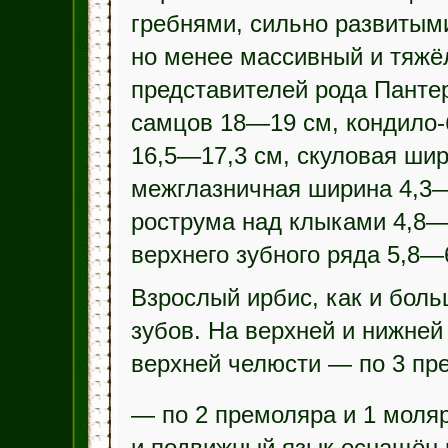
гребнями, сильно развитым
но менее массивный и тяжёл
представителей рода Панте
самцов 18—19 см, кондило-
16,5—17,3 см, скуловая ши
межглазничная ширина 4,3—
рострума над клыками 4,8—
верхнего зубного ряда 5,8—
Взрослый ирбис, как и боль
зубов. На верхней и нижней 
верхней челюсти — по 3 пр
— по 2 премоляра и 1 моля