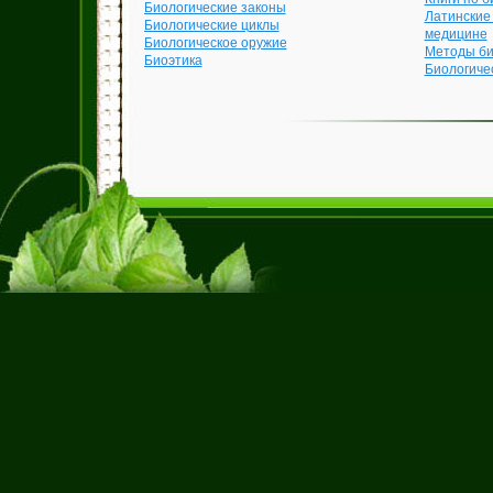
Биологические законы
Латинские
Биологические циклы
медицине
Биологическое оружие
Методы би
Биоэтика
Биологиче