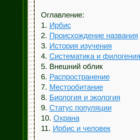
Оглавление:
1.
Ирбис
2.
Происхождение названия
3.
История изучения
4.
Систематика и филогени
5. Внешний облик
6.
Распространение
7.
Местообитание
8.
Биология и экология
9.
Статус популяции
10.
Охрана
11.
Ирбис и человек