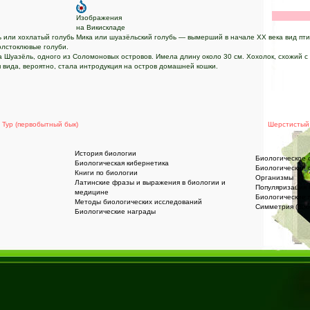
Изображения
на Викискладе
 или хохлатый голубь Мика или шуазёльский голубь — вымерший в начале XX века вид пт
олстоклювые голуби.
 Шуазёль, одного из Соломоновых островов. Имела длину около 30 см. Хохолок, схожий с
вида, вероятно, стала интродукция на остров домашней кошки.
<
Тур (первобытный бык)
Шерстистый
История биологии
Биологическое 
Биологическая кибернетика
Биологические 
Книги по биологии
Организмы
Латинские фразы и выражения в биологии и
Популяризация 
медицине
Биологические 
Методы биологических исследований
Симметрия (био
Биологические награды