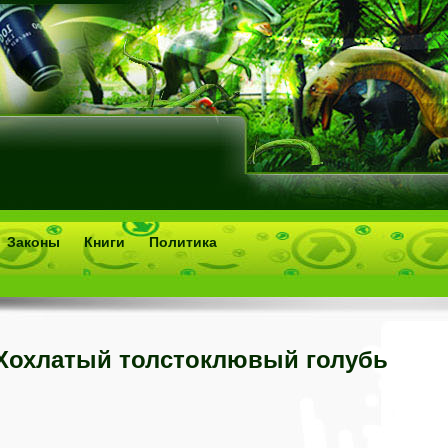
Законы
Книги
Политика
Хохлатый толстоклювый голубь