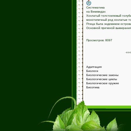
Систематика
на Викивидах
Хохлатый толстоклювый голубь
монотипичный род хохлатые т
Птица была эндемиком острова
Основной причиной вымирания 
Просмотров: 8097
<<
Адаптация
Биологи
Биологические законы
Биологические циклы
Биологическое оружие
Биоэтика