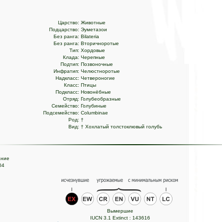
Царство:
Животные
Подцарство:
Эуметазои
Без ранга:
Bilateria
Без ранга:
Вторичноротые
Тип:
Хордовые
Клада:
Черепные
Подтип:
Позвоночные
Инфратип:
Челюстноротые
Надкласс:
Четвероногие
Класс:
Птицы
Подкласс:
Новонёбные
Отряд:
Голубеобразные
Семейство:
Голубиные
Подсемейство:
Columbinae
Род:
†
Вид:
† Хохлатый толстоклювый голубь
ание
04
Вымершие
IUCN 3.1 Extinct : 143616