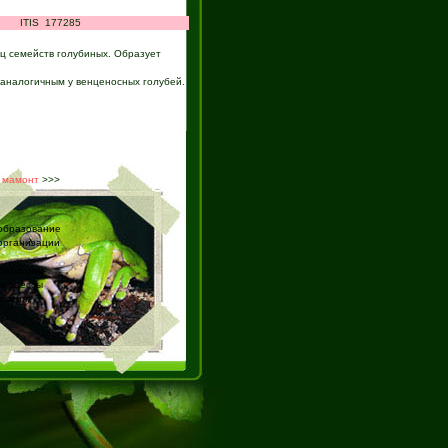
ITIS
177285
иц семейств голубиных. Образует
 аналогичным у венценосных голубей.
 мамонт
>>>
образование
организации
биологии
процессы
логия)