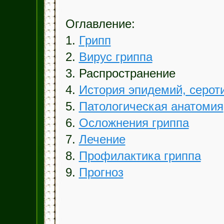
Оглавление:
1.
Грипп
2.
Вирус гриппа
3. Распространение
4.
История эпидемий, серот
5.
Патологическая анатомия
6.
Осложнения гриппа
7.
Лечение
8.
Профилактика гриппа
9.
Прогноз