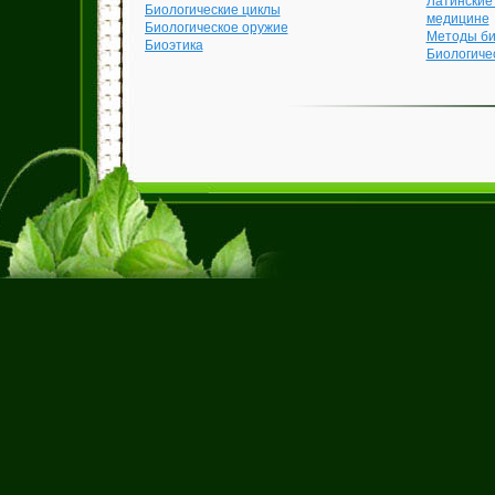
Латинские
Биологические циклы
медицине
Биологическое оружие
Методы би
Биоэтика
Биологиче