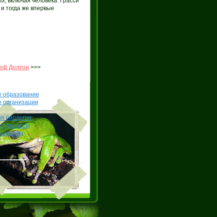
, включая человека. Грасси
 и тогда же впервые
зеф Долтон
>>>
е образование
е организации
я биологии
е процессы
иология)