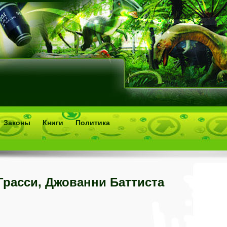
Законы
Книги
Политика
Грасси, Джованни Баттиста