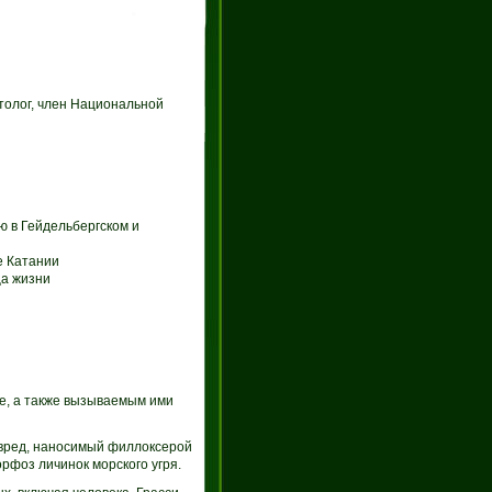
итолог, член Национальной
ю в Гейдельбергском и
е Катании
ца жизни
ке, а также вызываемым ими
 вред, наносимый филлоксерой
рфоз личинок морского угря.