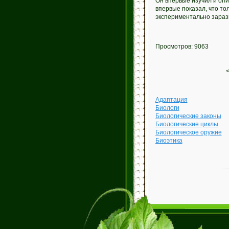
Он впервые изучил и оп
впервые показал, что то
экспериментально зарази
Просмотров: 9063
Адаптация
Биологи
Биологические законы
Биологические циклы
Биологическое оружие
Биоэтика