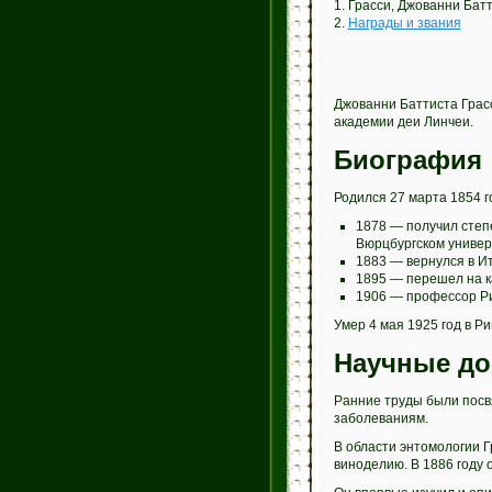
1. Грасси, Джованни Бат
2.
Награды и звания
Джованни Баттиста Грасс
академии деи Линчеи.
Биография
Родился 27 марта 1854 г
1878 — получил степ
Вюрцбургском универ
1883 — вернулся в И
1895 — перешел на к
1906 — профессор Ри
Умер 4 мая 1925 год в Ри
Научные до
Ранние труды были посвя
заболеваниям.
В области энтомологии 
виноделию. В 1886 году 