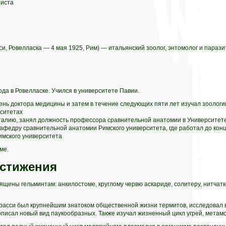
тиста
и, Ровелласка — 4 мая 1925, Рим) — итальянский зоолог, энтомолог и параз
ода в Ровелласке. Учился в университете Павии.
ень доктора медицины и затем в течение следующих пяти лет изучал зоологи
ситетах
талию, занял должность профессора сравнительной анатомии в Университет
афедру сравнительной анатомии Римского университета, где работал до кон
мского университета
ме.
стижения
щены гельминтам: анкилостоме, круглому червю аскариде, солитеру, нитчат
Грасси был крупнейшим знатоком общественной жизни термитов, исследовал
описал новый вид паукообразных. Также изучал жизненный цикл угрей, метамо