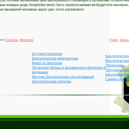
исал полный жизненный цикл малярийного плазмодия в организме позвоночных
лько комары рода Anopheles могут быть переносчиками возбудителя малярии,
л малярией человека через укус этого насекомого.
<<<
Гальтон, Фрэнсис
Гукер, Джо
История биологии
Биологическо
Биологическая кибернетика
Биологически
Книги по биологии
Организмы
Латинские фразы и выражения в биологии и
Популяризаци
медицине
Биологически
Методы биологических исследований
Симметрия (б
Биологические награды