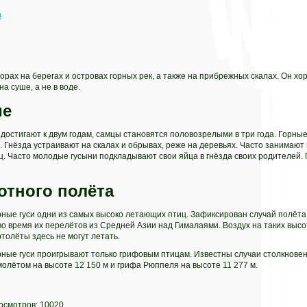
а
горах на берегах и островах горных рек, а также на прибрежных скалах. Он х
а суше, а не в воде.
ие
достигают к двум годам, самцы становятся половозрелыми в три года. Горны
 Гнёзда устраивают на скалах и обрывах, реже на деревьях. Часто занимают
иц. Часто молодые гусыни подкладывают свои яйца в гнёзда своих родителей.
отного полёта
рные гуси одни из самых высоко летающих птиц. Зафиксирован случай полёта
 во время их перелётов из Средней Азии над Гималаями. Воздух на таких высо
ртолёты здесь не могут летать.
рные гуси проигрывают только грифовым птицам. Известны случаи столкновен
молётом на высоте 12 150 м и грифа Рюппеля на высоте 11 277 м.
осмотров: 10020