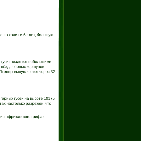
орошо ходит и бегает, большую
е гуси гнездятся небольшими
 гнёзда чёрных коршунов.
 Птенцы вылупляются через 32-
 горных гусей на высоте 10175
тах настолько разрежен, что
ия африканского грифа с