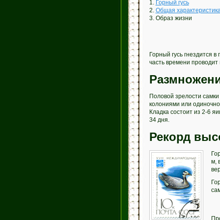
1.
Горный гусь
2.
Общая характеристик
3. Образ жизни
Горный гусь гнездится в 
часть времени проводит н
Размножен
Половой зрелости самки 
колониями или одиночно.
Кладка состоит из 2-6 я
34 дня.
Рекорд выс
Го
м,
ве
Го
са
Пр