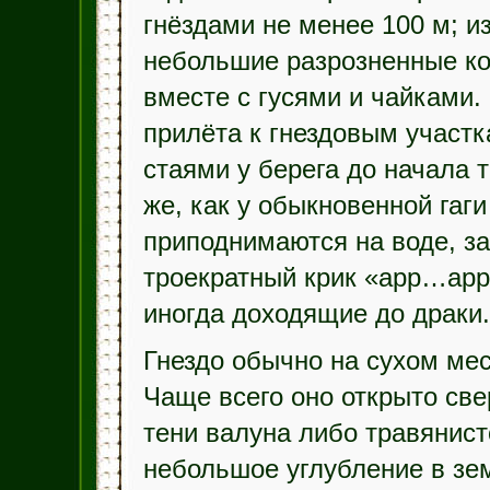
гнёздами не менее 100 м; и
небольшие разрозненные ко
вместе с гусями и чайками.
прилёта к гнездовым участк
стаями у берега до начала 
же, как у обыкновенной га
приподнимаются на воде, за
троекратный крик «арр…ар
иногда доходящие до драки.
Гнездо обычно на сухом мес
Чаще всего оно открыто све
тени валуна либо травянист
небольшое углубление в зе