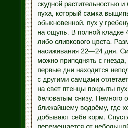
скудной растительностью и
пуха, который самка выщипы
обыкновенной, пух у гребе
на ощупь. В полной кладке 
либо оливкового цвета. Ра
насиживания 22—24 дня. Си
можно приподнять с гнезда,
первые дни находится непод
с другими самцами отлетает
на свет птенцы покрыты пу
беловатым снизу. Немного о
ближайшему водоёму, где х
добывают себе корм. Спуст
перемещается от небольшой 