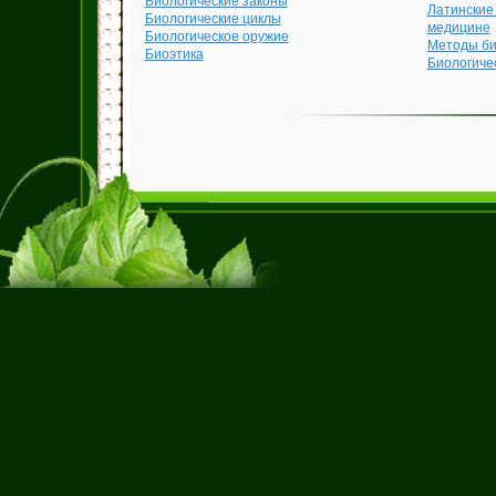
Биологические законы
Латинские
Биологические циклы
медицине
Биологическое оружие
Методы би
Биоэтика
Биологиче