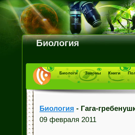
Биология
Биологи
Законы
Книги
По
Биология
- Гага-гребенушк
09 февраля 2011