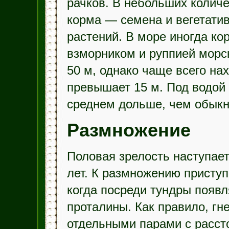
рачков. В небольших колич
корма — семена и вегетатив
растений. В море иногда ко
взморником и руппией морск
50 м, однако чаще всего нах
превышает 15 м. Под водой 
среднем дольше, чем обыкн
Размножение
Половая зрелость наступает
лет. К размножению приступ
когда посреди тундры появ
проталины. Как правило, гн
отдельными парами с расс