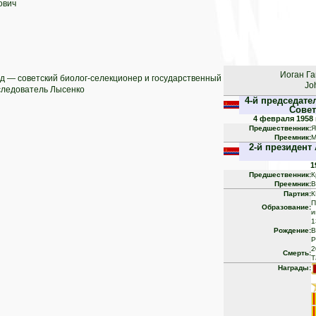
ович
Иоган Г
д — советский биолог-селекционер и государственный
Jo
оследователь Лысенко
4-й председате
Совет
4 февраля 1958 
Предшественник:
Я
Преемник:
М
2-й президент
1
Предшественник:
К
Преемник:
В
Партия:
К
П
Образование:
и
1
Рождение:
В
Р
2
Смерть:
Т
Награды: