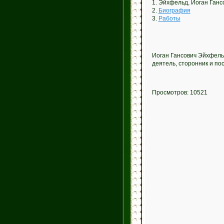
1. Эйхфельд, Иоган Ганс
2.
Биография
3.
Работы
Иоган Гансович Эйхфель
деятель, сторонник и п
Просмотров: 10521