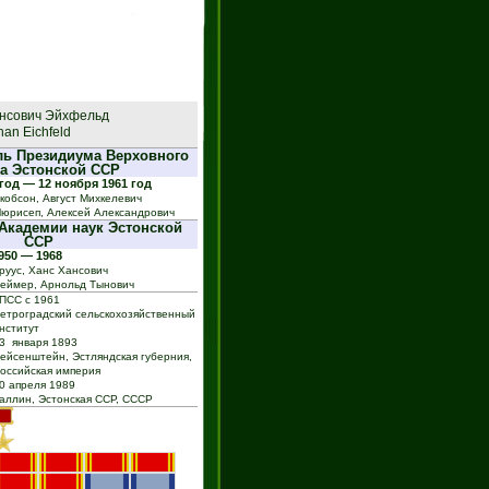
ансович Эйхфельд
han Eichfeld
ль Президиума Верховного
а Эстонской ССР
год — 12 ноября 1961 год
кобсон, Август Михкелевич
юрисеп, Алексей Александрович
 Академии наук Эстонской
ССР
950 — 1968
руус, Ханс Хансович
еймер, Арнольд Тынович
ПСС с 1961
етроградский сельскохозяйственный
нститут
3 января 1893
ейсенштейн, Эстляндская губерния,
оссийская империя
0 апреля 1989
аллин, Эстонская ССР, СССР