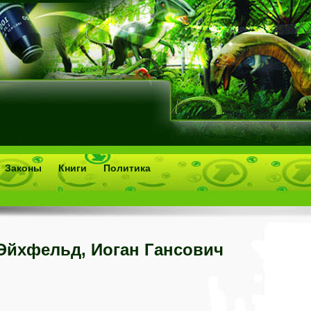
Законы
Книги
Политика
Эйхфельд, Иоган Гансович