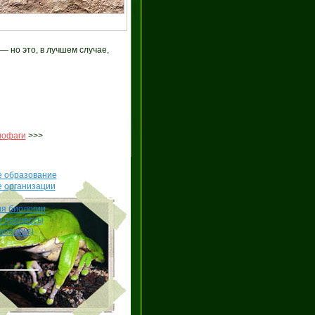
 но это, в лучшем случае,
иофаги
>>>
е образование
е организации
я биологии
е процессы
иология)