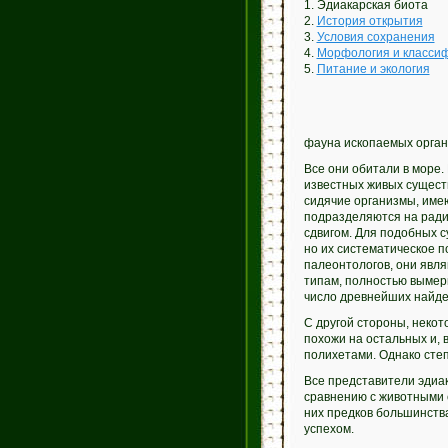
1. Эдиакарская биота
2.
История открытия
3.
Условия сохранения
4.
Морфология и класси
5.
Питание и экология
фауна ископаемых орган
Все они обитали в море.
известных живых существ
сидячие организмы, име
подразделяются на ради
сдвигом. Для подобных 
но их систематическое 
палеонтологов, они явл
типам, полностью вымерш
число древнейших найде
С другой стороны, неко
похожи на остальных и,
полихетами. Однако степ
Все представители эдиа
сравнению с животными 
них предков большинства
успехом.