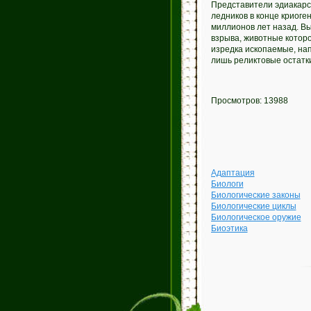
Представители эдиакарс
ледников в конце криоге
миллионов лет назад. В
взрыва, животные которо
изредка ископаемые, на
лишь реликтовые остатки
Просмотров: 13988
Адаптация
Биологи
Биологические законы
Биологические циклы
Биологическое оружие
Биоэтика