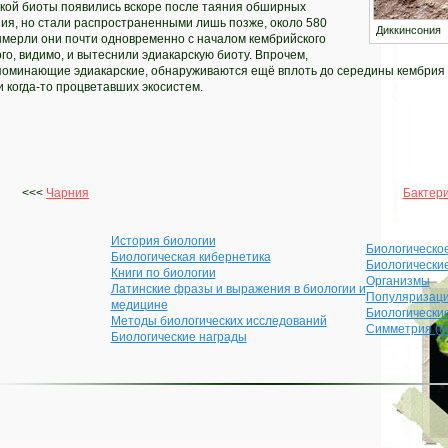
кой биоты появились вскоре после таяния обширных
ния, но стали распространенными лишь позже, около 580
Диккинсония
ымерли они почти одновременно с началом кембрийского
го, видимо, и вытеснили эдиакарскую биоту. Впрочем,
поминающие эдиакарские, обнаруживаются ещё вплоть до середины кембрия —
 когда-то процветавших экосистем.
<<<
Чарния
Бактер
История биологии
Биологическо
Биологическая кибернетика
Биологически
Книги по биологии
Организмы
Латинские фразы и выражения в биологии и
Популяризаци
медицине
Биологически
Методы биологических исследований
Симметрия (б
Биологические награды