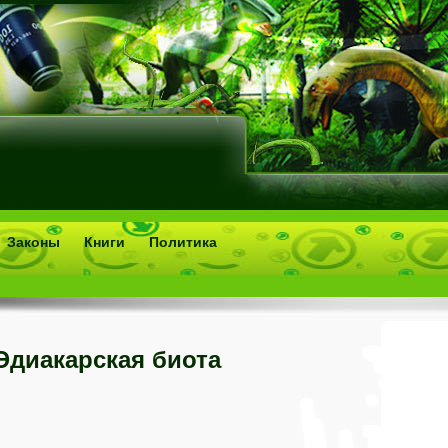
Законы
Книги
Политика
Эдиакарская биота