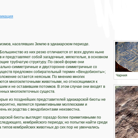
фикация
измов, населявших Землю в эдиакарском периоде.
 Большинство из них резко отличаются от всех других ныне
 и представляют собой загадочные, мягкотелые, в основном
ющие трубчатую структуру. По своей форме они
ально-симметричные и двусторонне-симметричные со
существ предложен собирательный термин «Вендобионты»;
Чарния
положение остается неясным. По мнению многих
яются многоклеточными животными, но относящимися к
им и не оставившим потомков. В этом случае они входят в
нных многоклеточных существ.
торые из позднейших представителей эдиакарской биоты не
 вероятно, являются примитивными моллюсками и
ень их родства с вендобионтами неизвестна.
карской биоты выглядят гораздо более примитивными по
следующего, кембрийского периода; но попытки найти среди
 типов кембрийских животных до сих пор не увенчались