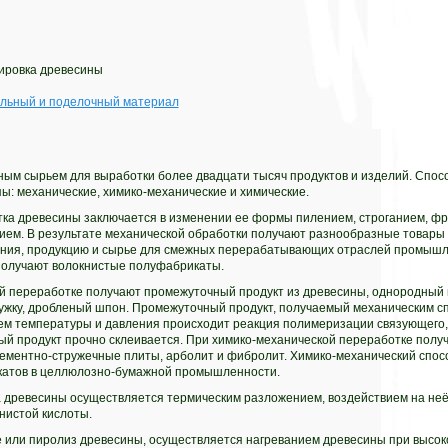
тировка древесины
ельный и поделочный материал
ным сырьем для выработки более двадцати тысяч продуктов и изделий. Спос
пы: механические, химико-механические и химические.
ка древесины заключается в изменении ее формы пилением, строганием, ф
ием. В результате механической обработки получают разнообразные товары
ния, продукцию и сырье для смежных перерабатывающих отраслей промышл
получают волокнистые полуфабрикаты.
й переработке получают промежуточный продукт из древесины, однородный 
ужку, дробленый шпон. Промежуточный продукт, получаемый механическим 
ем температуры и давления происходит реакция полимеризации связующего, 
й продукт прочно склеивается. При химико-механической переработке полу
ементно-стружечные плиты, арболит и фибролит. Химико-механический спос
катов в целлюлозно-бумажной промышленности.
 древесины осуществляется термическим разложением, воздействием на неё
рнистой кислоты.
 или пиролиз древесины, осуществляется нагреванием древесины при высок