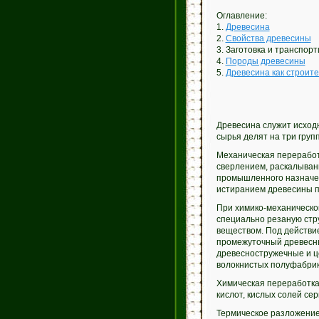
Оглавление:
1.
Древесина
2.
Свойства древесины
3. Заготовка и транспор
4.
Породы древесины
5.
Древесина как строит
Древесина служит исход
сырья делят на три груп
Механическая переработ
сверлением, раскалыван
промышленного назначе
истиранием древесины 
При химико-механическо
специально резаную стр
веществом. Под действи
промежуточный древесны
древесностружечные и ц
волокнистых полуфабри
Химическая переработка
кислот, кислых солей се
Термическое разложение