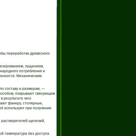
обы переработки древесного
резерованием, лущением,
 народного потребления и
енности. Механическим
по составу и размерам, —
способом, покрывают связующим
в результате чего
чают фанеру, столярные,
об используют при получении
 растворителей щелочей,
ой температуре без доступа