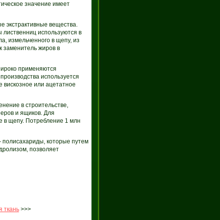
тическое значение имеет
е экстрактивные вещества.
ы лиственниц используются в
, измельченного в щепу, из
к заменитель жиров в
широко применяются
 производства используется
е вискозное или ацетатное
нение в строительстве,
еров и ящиков. Для
 в щепу. Потребление 1 млн
 полисахариды, которые путем
дролизом, позволяет
 ткань
>>>