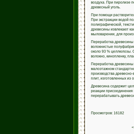
воздуха. При пиролизе п
древесный уголь.
При помощи растворител
При экстракции водой по
полиграфической, тексти
древесины извлекают кан
мыловарении, для произв
Переработка древесины 
волокнистые полуфабрик
около 93 % целлюлозы. О
волокно, кинопленку, пл
Переработка древесины 
малоэтажном стандартно
производства древесно-
плит, изготовленных из 
Древесина содержит це
реакции присоединения 
перерабатывать древеси
Просмотров: 16182
<