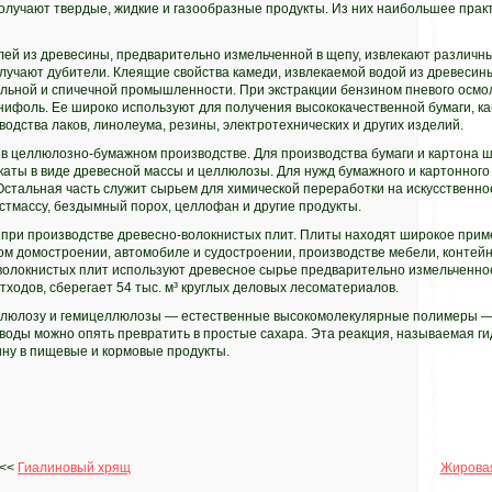
олучают твердые, жидкие и газообразные продукты. Из них наибольшее прак
ей из древесины, предварительно измельченной в щепу, извлекают различны
лучают дубители. Клеящие свойства камеди, извлекаемой водой из древесин
льной и спичечной промышленности. При экстракции бензином пневого осмола
ифоль. Ее широко используют для получения высококачественной бумаги, ка
одства лаков, линолеума, резины, электротехнических и других изделий.
в целлюлозно-бумажном производстве. Для производства бумаги и картона 
аты в виде древесной массы и целлюлозы. Для нужд бумажного и картонного
стальная часть служит сырьем для химической переработки на искусственно
астмассу, бездымный порох, целлофан и другие продукты.
при производстве древесно-волокнистых плит. Плиты находят широкое приме
м домостроении, автомобиле и судостроении, производстве мебели, контейн
волокнистых плит используют древесное сырье предварительно измельченное
отходов, сберегает 54 тыс. м³ круглых деловых лесоматериалов.
ллюлозу и гемицеллюлозы — естественные высокомолекулярные полимеры —
воды можно опять превратить в простые сахара. Эта реакция, называемая ги
ну в пищевые и кормовые продукты.
<<
Гиалиновый хрящ
Жировая