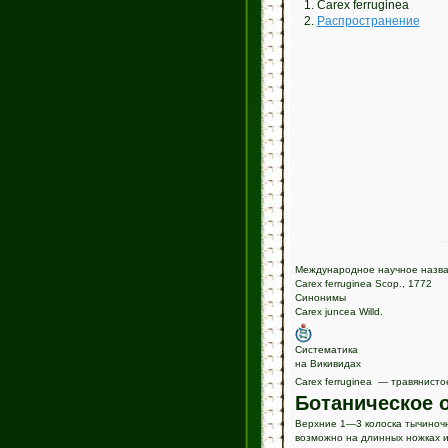
1. Carex ferruginea
2.
Распространение
Международное научное назв
Carex ferruginea Scop., 1772
Синонимы
Carex juncea Willd.
Систематика
на Викивидах
Carex ferruginea — травянисто
Ботаническое 
Верхние 1—3 колоска тычиночн
возможно на длинных ножках и