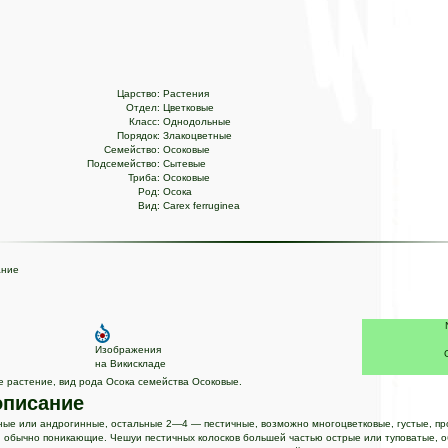
Царство:
Растения
Отдел:
Цветковые
Класс:
Однодольные
Порядок:
Злакоцветные
Семейство:
Осоковые
Подсемейство:
Сытевые
Триба:
Осоковые
Род:
Осока
Вид:
Carex ferruginea
ание
Изображения
на Викискладе
е растение, вид рода Осока семейства Осоковые.
описание
ые или андрогинные, остальные 2—4 — пестичные, возможно многоцветковые, густые, пр
 обычно поникающие. Чешуи пестичных колосков большей частью острые или туповатые, 