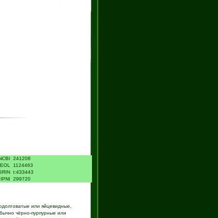
NCBI
241208
EOL
1124463
GRIN
t:433443
IPNI
299720
одолговатые или яйцевидные,
обычно чёрно-пурпурные или