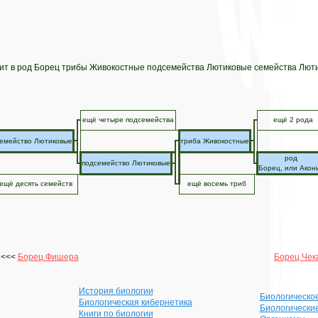
ит в род Борец трибы Живокостные подсемейства Лютиковые семейства Лют
ещё четыре подсемейства
ещё 2 рода
емейство Лютиковые
триба Живокостные
род
подсемейство Лютиковые
Борец, или Акон
ещё десять семейств
ещё восемь триб
<<<
Борец Фишера
Борец Чек
История биологии
Биологическо
Биологическая кибернетика
Биологически
Книги по биологии