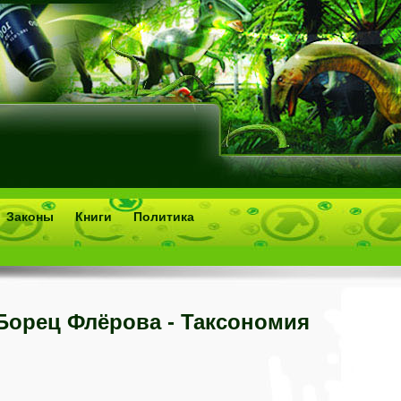
Законы
Книги
Политика
Борец Флёрова - Таксономия