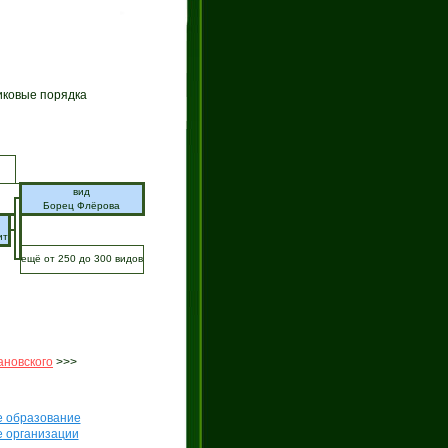
иковые порядка
вид
Борец Флёрова
ит
ещё от 250 до 300 видов
ановского
>>>
е образование
е организации