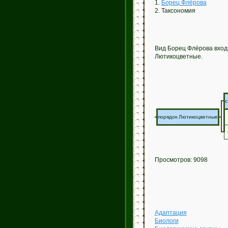
1.
Борец Флёрова
2. Таксономия
Вид Борец Флёрова вход
Лютикоцветные.
с
порядок Лютикоцветные
Просмотров: 9098
Адаптация
Биологи