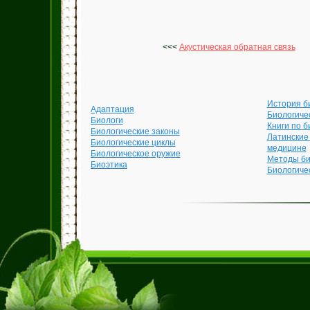
<<<
Акустическая обратная связь
История б
Адаптация
Биологиче
Биологи
Книги по б
Биологические законы
Латинские
Биологические циклы
медицине
Биологическое оружие
Методы би
Биоэтика
Биологиче