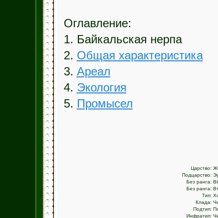
Оглавление:
1. Байкальская нерпа
2.
Общая характеристика
3.
Ареал
4.
Экология
5.
Промысел
Царство:
Ж
Подцарство:
Э
Без ранга:
Bi
Без ранга:
В
Тип:
Х
Клада:
Ч
Подтип:
П
Инфратип:
Ч