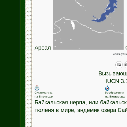
Ареал
О
Вызывающ
IUCN 3.
Систематика
Изображения
на Викивидах
на Викискладе
Байкальская нерпа, или байкальс
тюленя в мире, эндемик озера Бай