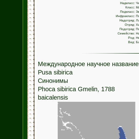
Надкласс:
Ч
Класс:
М
Подкласс:
З
Инфракласс:
П
Надотряд:
Л
Отряд:
Х
Подотряд:
П
Семейство:
Н
Род:
Н
Вид:
Б
Международное научное название
Pusa sibirica
Синонимы
Phoca sibirica Gmelin, 1788
baicalensis