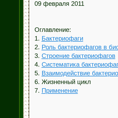
09 февраля 2011
Оглавление:
1.
Бактериофаги
2.
Роль бактериофагов в би
3.
Строение бактериофагов
4.
Систематика бактериофа
5.
Взаимодействие бактерио
6. Жизненный цикл
7.
Применение