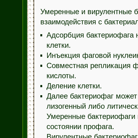
Умеренные и вирулентные б
взаимодействия с бактериа
Адсорбция бактериофага 
клетки.
Инъекция фаговой нуклеин
Совместная репликация ф
кислоты.
Деление клетки.
Далее бактериофаг может
лизогенный либо литическ
Умеренные бактериофаги п
состоянии профага.
Вирулентные бактериофаг