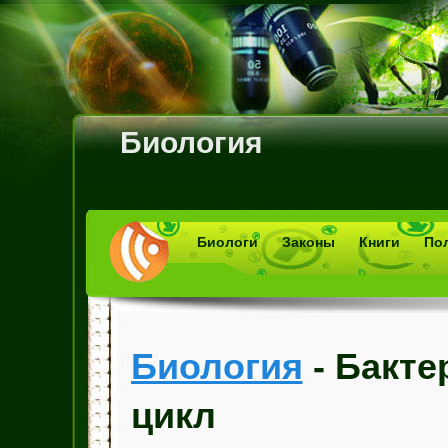
Биология
Биологи
Законы
Книги
По
Биология
- Бакте
цикл