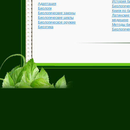
История б
Адаптация
Биологиче
Биологи
Книги по б
Биологические законы
Латинские
Биологические циклы
медицине
Биологическое оружие
Методы би
Биоэтика
Биологиче