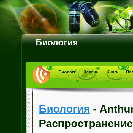
Биология
Биологи
Законы
Книги
По
Биология
- Anthur
Распространение