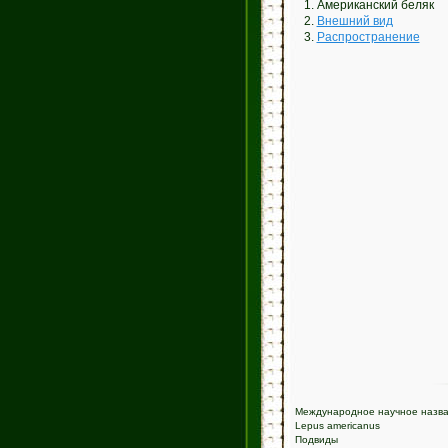
1. Американский беляк
2.
Внешний вид
3.
Распространение
Международное научное назв
Lepus americanus
Подвиды