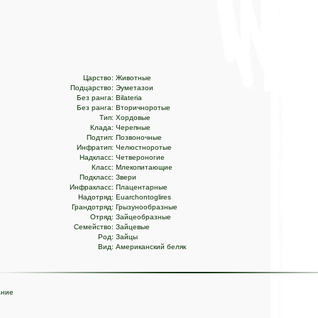
Царство:
Животные
Подцарство:
Эуметазои
Без ранга:
Bilateria
Без ранга:
Вторичноротые
Тип:
Хордовые
Клада:
Черепные
Подтип:
Позвоночные
Инфратип:
Челюстноротые
Надкласс:
Четвероногие
Класс:
Млекопитающие
Подкласс:
Звери
Инфракласс:
Плацентарные
Надотряд:
Euarchontoglires
Грандотряд:
Грызунообразные
Отряд:
Зайцеобразные
Семейство:
Зайцевые
Род:
Зайцы
Вид:
Американский беляк
ание