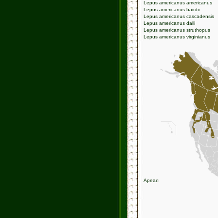
Lepus americanus americanus
Lepus americanus bairdii
Lepus americanus cascadensis
Lepus americanus dalli
Lepus americanus struthopus
Lepus americanus virginianus
Ареал